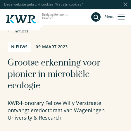
Deze website gebruikt cookies.
Wat zijn cookies?
Bridging Science to
Sluiten
Menu
Practice
Actueel
NIEUWS
09 MAART 2023
Grootse erkenning voor
pionier in microbiële
ecologie
KWR-Honorary Fellow Willy Verstraete
ontvangt eredoctoraat van Wageningen
University & Research