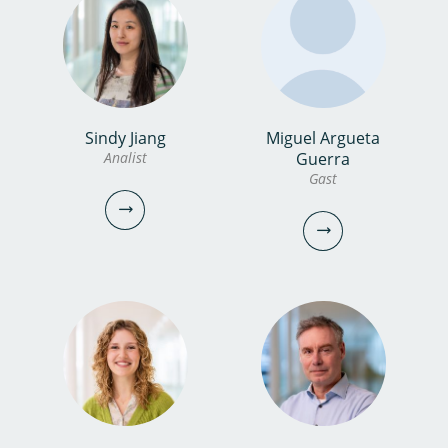
bekijk profiel
hilmer.bosch@kwrwater.nl
bekijk profiel
Sindy Jiang
Miguel Argueta
Anisa van der Horst
Laura Enriquez Cruz
Analist
Guerra
Gast
Laboratorium assistent
Gast
0306069553
lauar.enriquez.cruz@kwrwater.nl
bekijk profiel
anisa.van.der.horst@kwrwater.nl
bekijk profiel