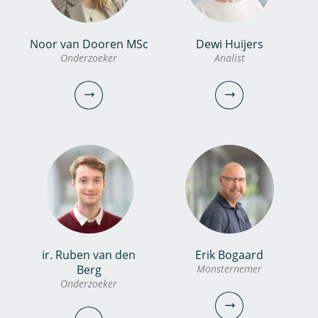
Noor van Dooren MSc
Dewi Huijers
Christos Michalopoulos
Sevda Eryilmaz
Onderzoeker
Analist
MEng
Soydan
PhD candidate
Gast
030-6069632
sevda.eryilmaz@kwrwater.nl
bekijk profiel
christos.michalopoulos@kwrwater.nl
bekijk profiel
ir. Ruben van den
Erik Bogaard
Noor van Dooren MSc
Dewi Huijers
Berg
Monsternemer
Onderzoeker
Onderzoeker
Analist