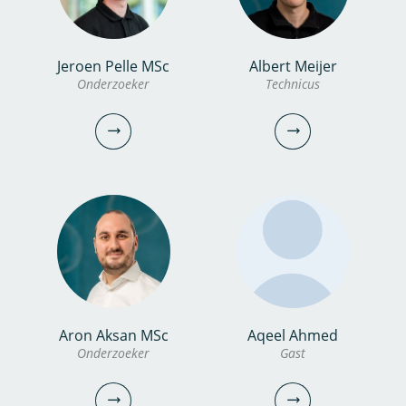
Jeroen Pelle MSc
Albert Meijer
Xander Becking MSc
Amber Ammerlaan
Onderzoeker
Technicus
PhD candidate
Communicatiemedewerker
030-6069756
030-6069701
xander.becking@kwrwater.nl
amber.ammerlaan@kwrwater.nl
bekijk profiel
bekijk profiel
Aron Aksan MSc
Aqeel Ahmed
Jeroen Pelle MSc
Albert Meijer
Onderzoeker
Gast
Onderzoeker
Technicus