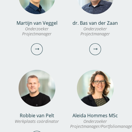
bekijk profiel
Martijn van Veggel
dr. Bas van der Zaan
dr. Inge van Driezum
Dennis Zanutto
Onderzoeker
Onderzoeker
Projectmanager
Projectmanager
Onderzoeker
PhD candidate
030-6069735
030-6069683
inge.van.driezum@kwrwater.nl
dennis.zanutto@kwrwater.nl
bekijk profiel
bekijk profiel
Robbie van Pelt
Aleida Hommes MSc
Martijn van Veggel
dr. Bas van der Zaan
Werkplaats coördinator
Onderzoeker
Projectmanager/Portfoliomanage
Onderzoeker
Onderzoeker