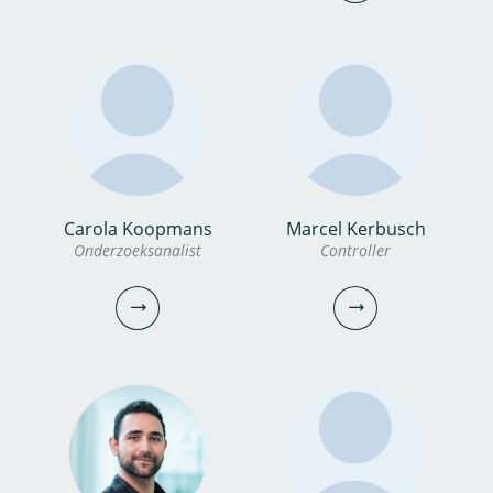
030-6069597
tatiana.siniakova@wur.nl
bahareh.kianfar@kwrwater.nl
bekijk profiel
bekijk profiel
dr. Narges Esfandiar
Carola Koopmans
Marcel Kerbusch
dr. Martijn Antheunisse
Onderzoeksanalist
Controller
Onderzoeker
Onderzoeker
0306069738
0306069720
narges.esfandiar@kwrwater.nl
martijn.antheunisse@kwrwater.nl
bekijk profiel
bekijk profiel