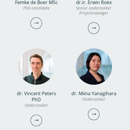
Sindy Jiang
Femke de Boer MSc
dr.ir. Erwin Roex
Miguel Argueta Guerra
PhD candidate
Senior onderzoeker
Analist
Projectmanager
Gast
030-6069681
miguel.argueta.guerra@kwrwater.nl
sindy.jiang@kwrwater.nl
bekijk profiel
bekijk profiel
dr. Vincent Peters
dr. Miina Yanagihara
Femke de Boer MSc
dr.ir. Erwin Roex
PhD
Onderzoeker
PhD candidate
Onderzoeker
Senior onderzoeker
Projectmanager