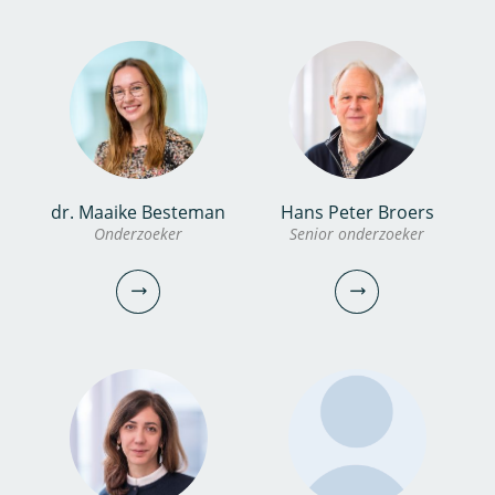
0306069560
030-6069728
femke.de.boer@kwrwater.nl
erwin.roex@kwrwater.nl
bekijk profiel
bekijk profiel
dr. Miina Yanagihara
dr. Maaike Besteman
Hans Peter Broers
dr. Vincent Peters
Onderzoeker
Senior onderzoeker
Onderzoeker
PhD
Onderzoeker
030-6069687
0306069749
miina.yanagihara@kwrwater.nl
bekijk profiel
vincent.peters@kwrwater.nl