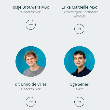
Josje Brouwers MSc
Erika Marseille MSc
Mina Yazdani
Hilde Toet
Onderzoeker
CFO/Manager Corporate
Services
PhD candidate
Senior assistent
programmamanager
030-6069526
030-60697553
mina.yazdani@kwrwater.nl
hilde.toet@kwrwater.nl
bekijk profiel
bekijk
profiel
dr. Enno de Vries
Ege Sener
Josje Brouwers MSc
Erika Marseille MSc
Onderzoeker
Gast
Onderzoeker
CFO/Manager Corporate
Services