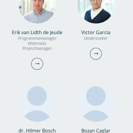
Erik van Lidth de Jeude
Victor Garcia
dr. Xi Bai
Alexander
Programmamanager
Onderzoeker
Waterwijs
Garzon MSc
Projectmanager
Onderzoeker
Onderzoeker
030-6069708
0306069633
xi.bai@kwrwater.nl
alexander.garzon-
bekijk
diaz@kwrwater.nl
profiel
bekijk
profiel
Victor Garcia
dr. Hilmer Bosch
Bozan Caglar