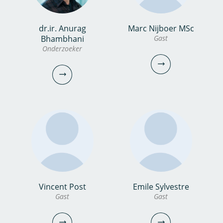
dr.ir. Anurag
Marc Nijboer MSc
Carola Koopmans
Marcel Kerbusch
Bhambhani
Gast
Onderzoeker
Onderzoeksanalist
Controller
030-6069699
030-6069565
carola.koopmans@kwrwater.nl
Marcel.Kerbusch@kwrwater.nl
bekijk profiel
bekijk profiel
Marc Nijboer MSc
Vincent Post
Emile Sylvestre
dr.ir. Anurag
Gast
Gast
Gast
Bhambhani