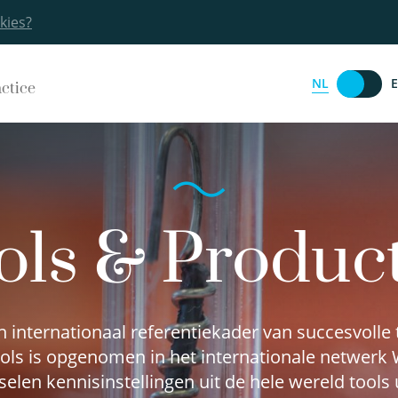
kies?
NL
actice
ols & Produc
internationaal referentiekader van succesvolle 
ools is opgenomen in het internationale netwerk
elen kennisinstellingen uit de hele wereld tools 