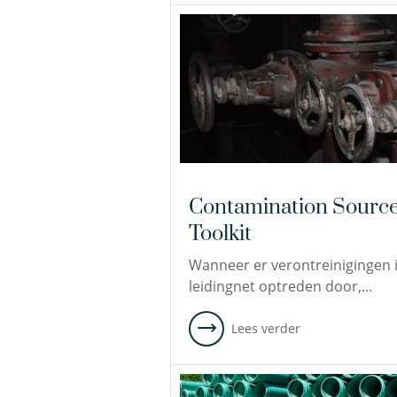
Contamination Sourc
Toolkit
Wanneer er verontreinigingen 
leidingnet optreden door,…
Lees verder