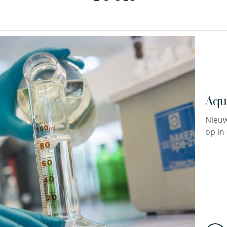
Aqu
Nieuw
op in