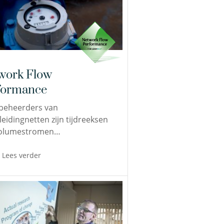
work Flow
formance
beheerders van
leidingnetten zijn tijdreeksen
volumestromen…
Lees verder