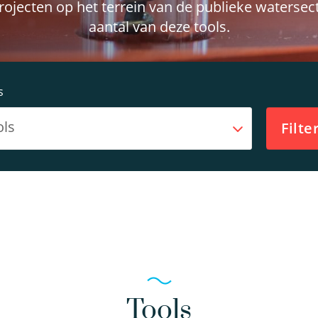
ojecten op het terrein van de publieke watersect
aantal van deze tools.
s
ols
Filt
Tools