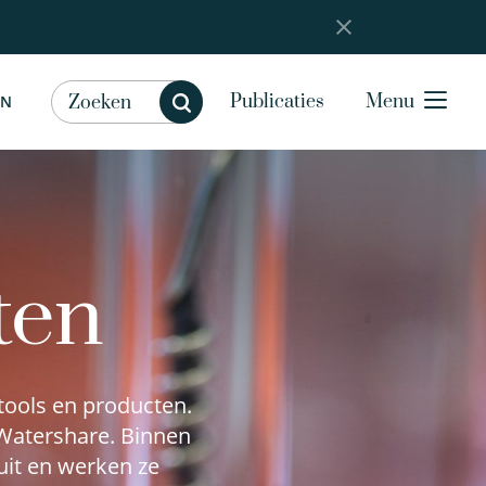
Publicaties
Menu
EN
ten
tools en producten.
 Watershare. Binnen
uit en werken ze