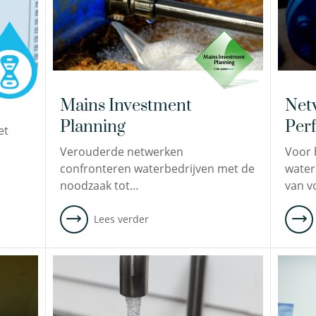
Mains Investment
Net
Planning
Per
et
Verouderde netwerken
Voor 
confronteren waterbedrijven met de
water
noodzaak tot…
van 
Lees verder