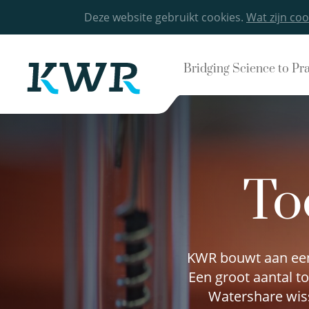
Deze website gebruikt cookies.
Wat zijn coo
Bridging Science to Pr
To
KWR bouwt aan een 
Een groot aantal t
Watershare wiss