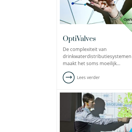
OptiValves
De complexiteit van
drinkwaterdistributiesystemen
maakt het soms moeilijk…
Lees verder