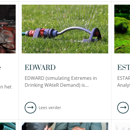
e
EDWARD
ES
EDWARD (simulating Extremes in
ESTAR
Drinking WAteR Demand) is…
Analy
in het
Lees verder