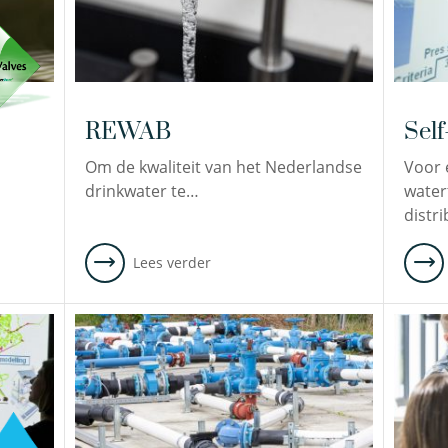
REWAB
Sel
Om de kwaliteit van het Nederlandse
Voor 
drinkwater te…
water
distr
Lees verder