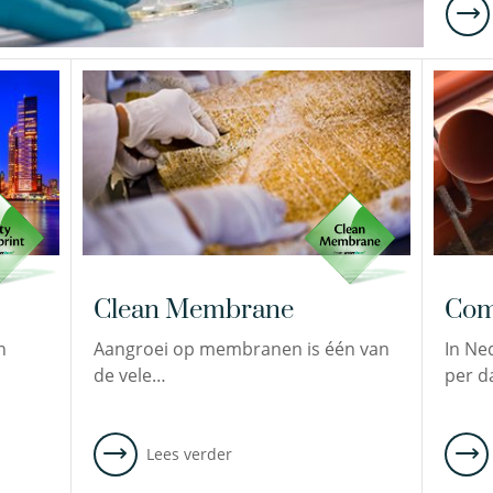
Clean Membrane
Com
n
Aangroei op membranen is één van
In Ne
de vele…
per d
Lees verder