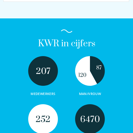
KWR in cijfers
87
207
120
MEDEWERKERS
MAN/VROUW
252
6470