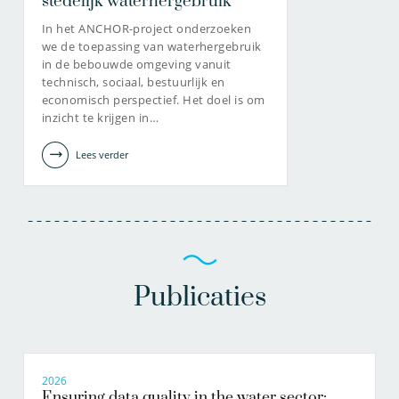
stedelijk waterhergebruik
In het ANCHOR-project onderzoeken
we de toepassing van waterhergebruik
in de bebouwde omgeving vanuit
030-6069617
technisch, sociaal, bestuurlijk en
economisch perspectief. Het doel is om
inzicht te krijgen in…
noor.van.dooren@kwrwater.nl
bekijk profiel
Lees verder
Publicaties
2026
Ensuring data quality in the water sector: