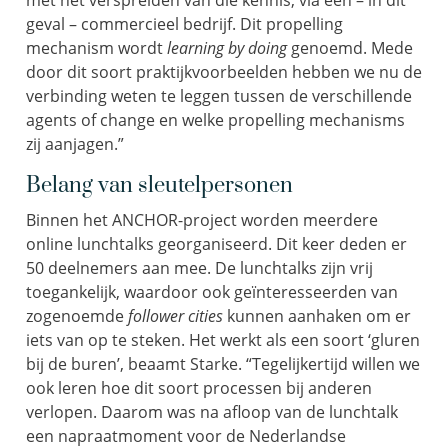
met het verspreiden van die kennis, via een – in dit
geval – commercieel bedrijf. Dit propelling
mechanism wordt
learning by doing
genoemd. Mede
door dit soort praktijkvoorbeelden hebben we nu de
verbinding weten te leggen tussen de verschillende
agents of change en welke propelling mechanisms
zij aanjagen.”
Belang van sleutelpersonen
Binnen het ANCHOR-project worden meerdere
online lunchtalks georganiseerd. Dit keer deden er
50 deelnemers aan mee. De lunchtalks zijn vrij
toegankelijk, waardoor ook geïnteresseerden van
zogenoemde
follower cities
kunnen aanhaken om er
iets van op te steken. Het werkt als een soort ‘gluren
bij de buren’, beaamt Starke. “Tegelijkertijd willen we
ook leren hoe dit soort processen bij anderen
verlopen. Daarom was na afloop van de lunchtalk
een napraatmoment voor de Nederlandse