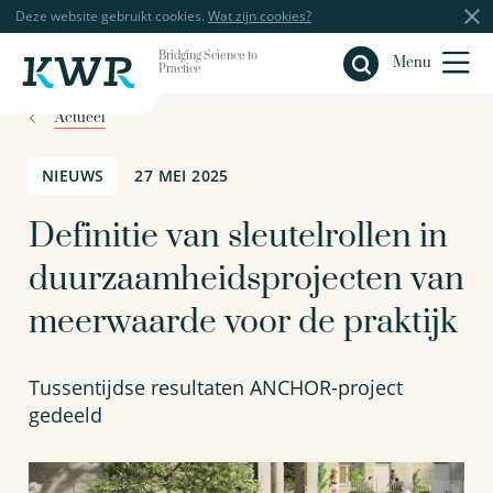
Deze website gebruikt cookies.
Wat zijn cookies?
Bridging Science to
Sluiten
Menu
Practice
Actueel
NIEUWS
27 MEI 2025
Definitie van sleutelrollen in
duurzaamheidsprojecten van
meerwaarde voor de praktijk
Tussentijdse resultaten ANCHOR-project
gedeeld