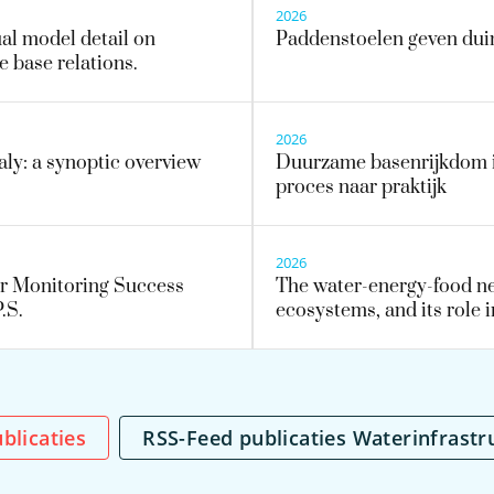
2026
ual model detail on
Paddenstoelen geven dui
e base relations.
2026
taly: a synoptic overview
Duurzame basenrijkdom in
proces naar praktijk
2026
er Monitoring Success
The water-energy-food nex
.S.
ecosystems, and its role 
publicaties
RSS-Feed publicaties Waterinfrastr