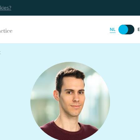
kies?
NL
actice
t