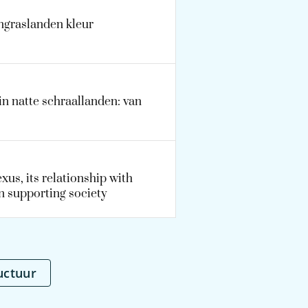
ngraslanden kleur
 natte schraallanden: van
us, its relationship with
in supporting society
uctuur