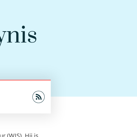
ynis
 (WIS). Hij is