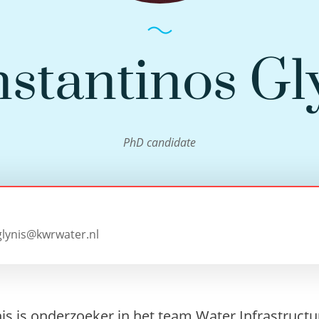
stantinos Gl
PhD candidate
glynis@kwrwater.nl
s is onderzoeker in het team Water Infrastructuur