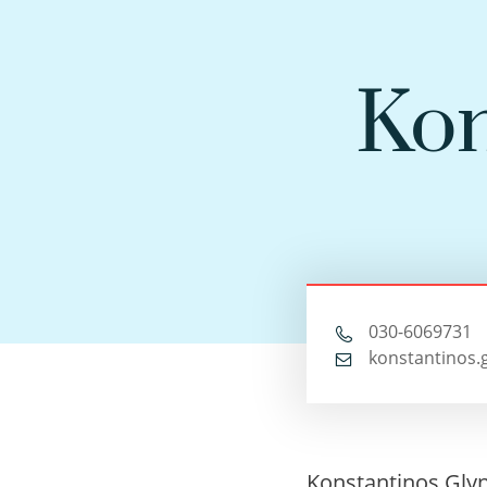
Kon
030-6069731
konstantinos.
Konstantinos Glyni