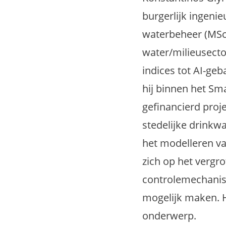
burgerlijk ingeni
waterbeheer (MSc, 
water/milieusecto
indices tot AI-ge
hij binnen het Sm
gefinancierd proj
stedelijke drinkwa
het modelleren van
zich op het vergr
controlemechanis
mogelijk maken. H
onderwerp.