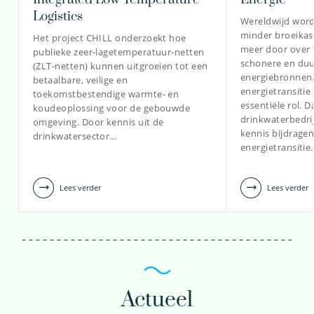
Logistics
Wereldwijd word
minder broeikas
Het project CHILL onderzoekt hoe
meer door over 
publieke zeer‑lagetemperatuur‑netten
schonere en du
(ZLT‑netten) kunnen uitgroeien tot een
energiebronnen.
betaalbare, veilige en
energietransitie
toekomstbestendige warmte‑ en
essentiële rol. 
koudeoplossing voor de gebouwde
drinkwaterbedri
omgeving. Door kennis uit de
kennis bijdrage
drinkwatersector…
energietransitie
Lees verder
Lees verder
Actueel