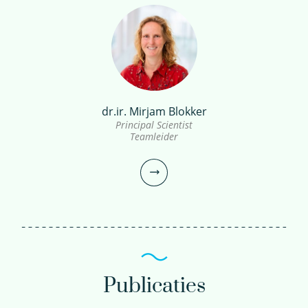
dr.ir. Mirjam Blokker
ing. Daniëlle van der
dr. Paul van der Wielen
Principal Scientist
Teamleider
Linde
Principal Scientist
Senior onderzoeksanalist
030-6069642
030-6069675
Paul.van.der.Wielen@kwrwater.nl
Danielle.van.der.Linde@kwrwater.nl
bekijk profiel
Publicaties
bekijk profiel