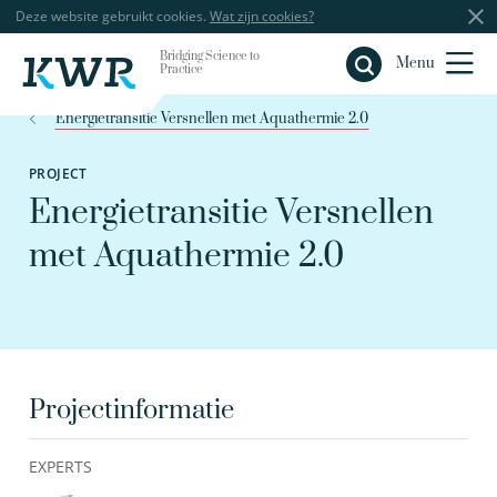
Deze website gebruikt cookies.
Wat zijn cookies?
Bridging Science to
Sluiten
Menu
Practice
Energietransitie Versnellen met Aquathermie 2.0
PROJECT
Energietransitie Versnellen
met Aquathermie 2.0
Projectinformatie
EXPERTS