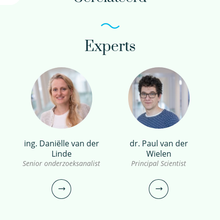
bekijk profiel
Experts
dr. Frits van Charante
Onderzoeker
030-6069585
frits.van.charante@kwrwater.nl
ing. Daniëlle van der
dr. Paul van der
Linde
Wielen
bekijk profiel
Senior onderzoeksanalist
Principal Scientist