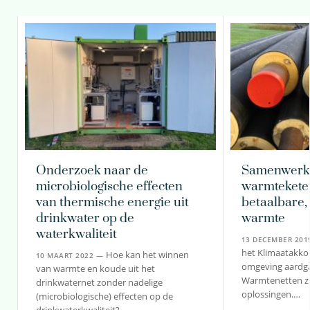
Onderzoek naar de
Samenwerki
microbiologische effecten
warmtekete
van thermische energie uit
betaalbare
drinkwater op de
warmte
waterkwaliteit
13 DECEMBER 20
het Klimaatakk
Hoe kan het winnen
10 MAART 2022 —
omgeving aardga
van warmte en koude uit het
Warmtenetten zi
drinkwaternet zonder nadelige
oplossingen.…
(microbiologische) effecten op de
drinkwaterkwaliteit?…