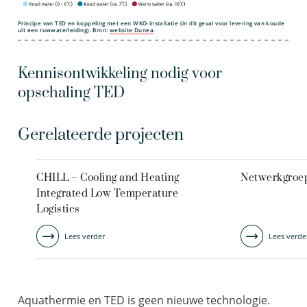
Principe van TED en koppeling met een WKO-installatie (in dit geval voor levering van koude
uit een ruwwaterleiding). Bron:
website Dunea
.
Kennisontwikkeling nodig voor
opschaling TED
Gerelateerde projecten
CHILL – Cooling and Heating
Netwerkgroep
Integrated Low Temperature
Logistics
Lees verder
Lees verde
Aquathermie en TED is geen nieuwe technologie.