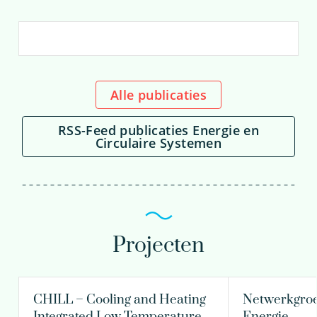
dr.ir. Mirjam Blokker
Principal Scientist
Teamleider
Alle publicaties
RSS-Feed publicaties Energie en
030-6069533
Circulaire Systemen
Mirjam.Blokker@kwrwater.nl
bekijk profiel
Projecten
CHILL – Cooling and Heating
Netwerkgro
Integrated Low Temperature
Energie