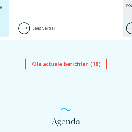
re
e
Lees verder
Alle actuele berichten (
18
)
Agenda