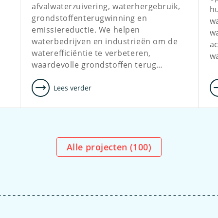
afvalwaterzuivering, waterhergebruik,
h
grondstoffenterugwinning en
w
emissiereductie. We helpen
wa
waterbedrijven en industrieën om de
a
waterefficiëntie te verbeteren,
w
waardevolle grondstoffen terug…
Lees verder
Alle projecten (
100
)