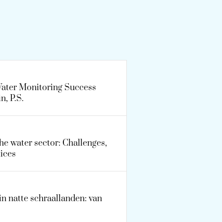
Water Monitoring Success
n, P.S.
the water sector: Challenges,
ices
 natte schraallanden: van