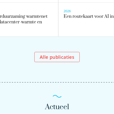
2026
erduurzaming warmtenet
Een routekaart voor AI i
datacenter-warmte en
Alle publicaties
Actueel