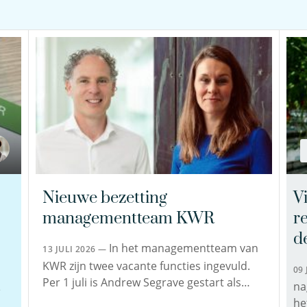
Nieuwe bezetting
Vi
managementteam KWR
r
d
In het managementteam van
13 JULI 2026 —
KWR zijn twee vacante functies ingevuld.
09
Per 1 juli is Andrew Segrave gestart als…
na
e
he