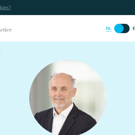
kies?
NL
actice
t