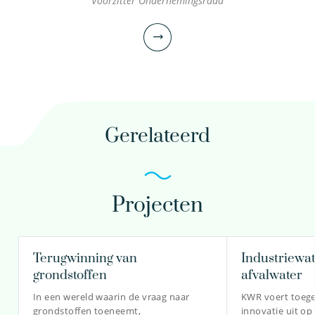
Voorzitter Ondernemingsraad
Gerelateerd
Projecten
dr. Patrick Bäuerlein
Senior onderzoeker
Voorzitter Ondernemingsraad
Terugwinning van
Industriewat
grondstoffen
afvalwater
In een wereld waarin de vraag naar
KWR voert toeg
grondstoffen toeneemt,
innovatie uit op
030-6069702