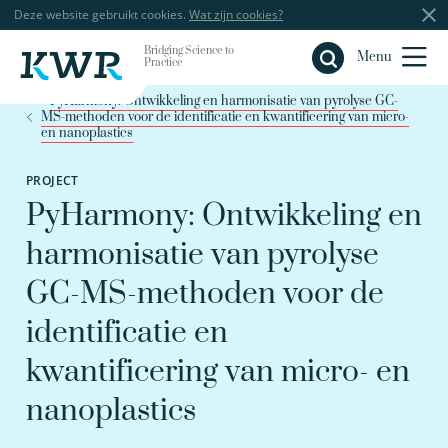
Deze website gebruikt cookies.
Wat zijn cookies?
Bridging Science to
Sluiten
Menu
Practice
PyHarmony: Ontwikkeling en harmonisatie van pyrolyse GC-
MS-methoden voor de identificatie en kwantificering van micro-
en nanoplastics
PROJECT
PyHarmony: Ontwikkeling en
harmonisatie van pyrolyse
GC-MS-methoden voor de
identificatie en
kwantificering van micro- en
nanoplastics