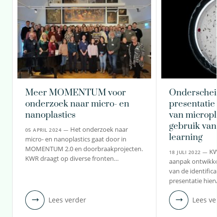
Meer MOMENTUM voor
Onderschei
onderzoek naar micro- en
presentatie 
nanoplastics
van micropl
gebruik va
Het onderzoek naar
05 APRIL 2024 —
learning
micro- en nanoplastics gaat door in
MOMENTUM 2.0 en doorbraakprojecten.
KW
18 JULI 2022 —
KWR draagt op diverse fronten…
aanpak ontwikke
van de identifica
presentatie hie
Lees verder
Lees ve