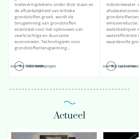
toeleveringsketens onder druk staan en
industriewater- 
de afhankelijkheid van kritieke
afvalwaterzuiver
patrick.bauerlein@kwrwater.nl
grondstoffen groeit, wordt de
grondstoffenter
terugwinning van grondstoffen
emissiereductie
bekijk profiel
essentieel voor het opbouwen van
waterbedrijven 
veerkrachtige en duurzame
waterefficiëntie
economieën. Technologieën voor
waardevolle gro
grondstoffenterugwinning…
over The FRESHMAN-project
Lees verder
over Grip op (indirecte
Lees verder
Actueel