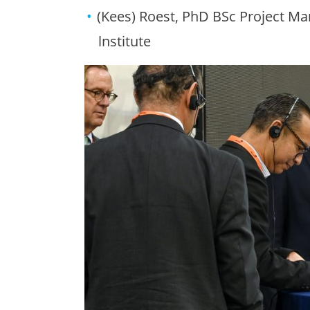
(Kees) Roest, PhD BSc Project M
lnstitute