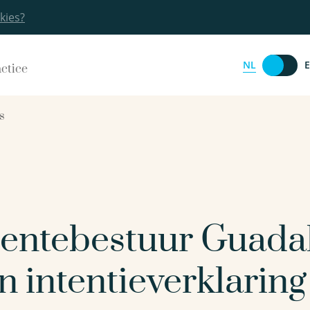
kies?
NL
actice
s
ntebestuur Guadal
 intentieverklaring