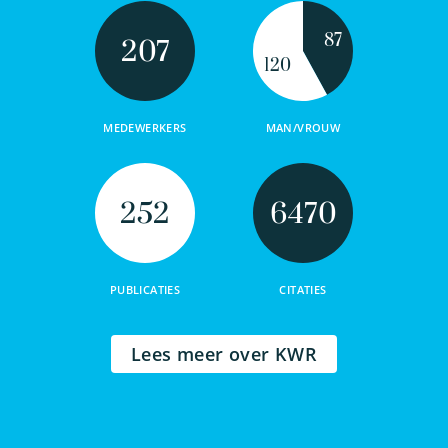
87
207
120
MEDEWERKERS
MAN/VROUW
252
6470
PUBLICATIES
CITATIES
Lees meer over KWR