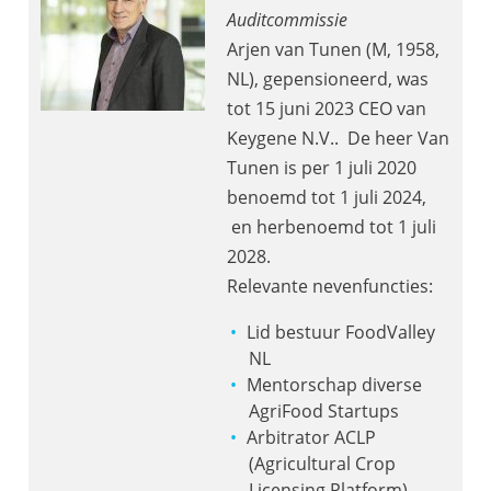
Auditcommissie
Arjen van Tunen (M, 1958,
NL), gepensioneerd, was
tot 15 juni 2023 CEO van
Keygene N.V.. De heer Van
Tunen is per 1 juli 2020
benoemd tot 1 juli 2024,
en
herbenoemd
tot
1
juli
2028.
Relevante nevenfuncties:
Lid bestuur FoodValley
NL
Mentorschap diverse
AgriFood Startups
Arbitrator ACLP
(Agricultural Crop
Licensing Platform)