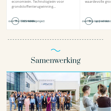
economieën. Technologieën voor
waardevolle gro
grondstoffenterugwinning…
over The FRESHMAN-project
Lees verder
over Grip op (indirecte
Lees verder
Samenwerking