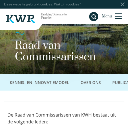
Deze website gebruikt cookies.
Wat zijn cookies?
Bridging Science to
Sluiten
Menu
Practice
Raad van
Commissarissen
KENNIS- EN INNOVATIEMODEL
OVER ONS
PUBLICA
De Raad van Commissarissen van KWH bestaat uit
de volgende leden: