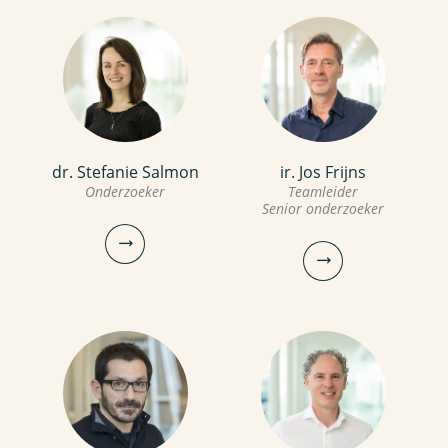
030-6069711
katja.barendse@kwrwater.nl
sandra.sikkema@kwrwater.nl
bekijk profiel
bekijk profiel
dr. Stefanie Salmon
ir. Jos Frijns
Fabi van Berkel
Nicolien van Aalderen
Onderzoeker
Teamleider
Senior onderzoeker
MSc
Onderzoeker
Portfoliomanager
Onderzoeker
030-6069571
030-6069664
fabi.van.berkel@kwrwater.nl
nicolien.van.aalderen@kwrwater.nl
bekijk profiel
bekijk profiel