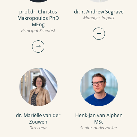
prof.dr. Christos
dr.ir. Andrew Segrave
dr. Stefanie Salmon
ir. Jos Frijns
Makropoulos PhD
Manager Impact
Onderzoeker
MEng
Teamleider
Principal Scientist
Senior onderzoeker
030-6069685
030-6069583
stefanie.salmon@kwrwater.nl
Jos.Frijns@kwrwater.nl
bekijk profiel
bekijk
profiel
dr.ir. Andrew Segrave
dr. Mariëlle van der
Henk-Jan van Alphen
Manager Impact
prof.dr. Christos
Zouwen
MSc
Makropoulos PhD MEng
Directeur
Senior onderzoeker