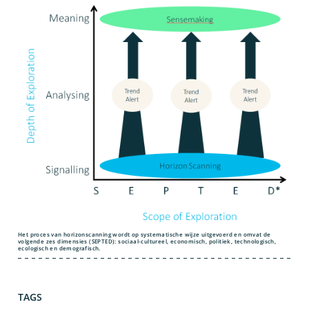
Het proces van horizonscanning wordt op systematische wijze uitgevoerd en omvat de
volgende zes dimensies (SEPTED): sociaal-cultureel, economisch, politiek, technologisch,
ecologisch en demografisch.
TAGS