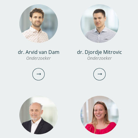
konstantinos.glynis@kwrwater.nl
vincent.biesbroek@kwrwater.nl
bekijk profiel
bekijk profiel
dr. Frits van Charante
dr. Arvid van Dam
dr. Djordje Mitrovic
Onderzoeker
dr. Marcelle van der Waals
Onderzoeker
Onderzoeker
Onderzoeker
Projectmanager
030-6069585
frits.van.charante@kwrwater.nl
030-6069566
bekijk profiel
marcelle.van.der.waals@kwrwater.nl
bekijk profiel