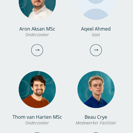
bekijk profiel
bekijk profiel
Aron Aksan MSc
Aqeel Ahmed
Jeroen Pelle MSc
Albert Meijer
Onderzoeker
Gast
Onderzoeker
Technicus
030-6069751
0306069541
jeroen.pelle@kwrwater.nl
albert.meijer@kwrwater.nl
bekijk profiel
bekijk profiel
Thom van Harten MSc
Beau Crye
Aron Aksan MSc
Aqeel Ahmed
Onderzoeker
Medewerker Facilitair