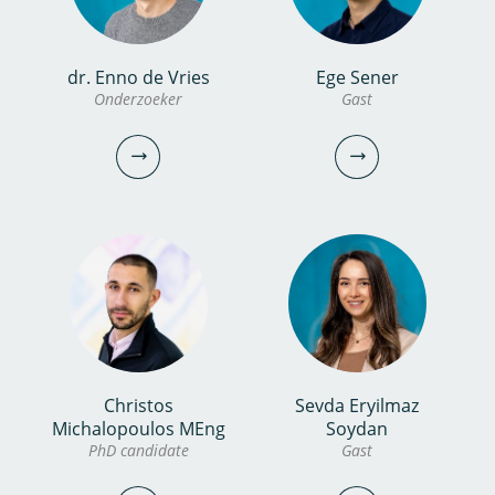
bekijk
profiel
dr. Enno de Vries
Ege Sener
Josje Brouwers MSc
Erika Marseille MSc
Onderzoeker
Gast
Onderzoeker
CFO/Manager Corporate
Services
030-6069682
030-6069587
josje.brouwers@kwrwater.nl
erika.marseille@kwrwater.nl
bekijk profiel
bekijk profiel
Christos
Sevda Eryilmaz
dr. Enno de Vries
Ege Sener
Michalopoulos MEng
Soydan
PhD candidate
Gast
Onderzoeker
Gast