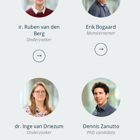
bekijk profiel
christos.michalopoulos@kwrwater.nl
bekijk profiel
ir. Ruben van den
Erik Bogaard
Noor van Dooren MSc
Dewi Huijers
Berg
Monsternemer
Onderzoeker
Onderzoeker
Analist
030-6069617
030-6069659
noor.van.dooren@kwrwater.nl
dewi.huijers@kwrwater.nl
bekijk profiel
bekijk profiel
Erik Bogaard
dr. Inge van Driezum
Dennis Zanutto
ir. Ruben van den Berg
Onderzoeker
PhD candidate
Monsternemer