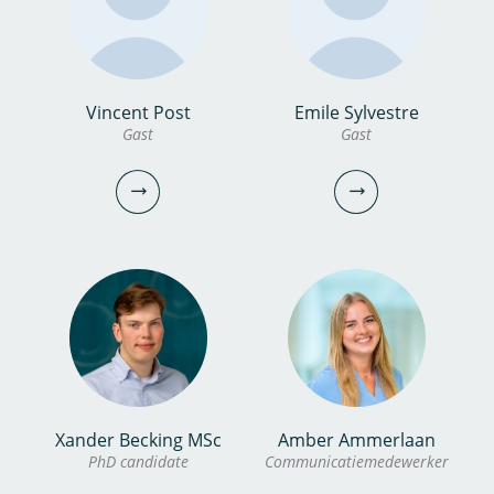
bekijk profiel
bekijk profiel
Marc Nijboer MSc
Vincent Post
Emile Sylvestre
dr.ir. Anurag
Gast
Gast
Gast
Bhambhani
Onderzoeker
marc.nijboer@kwrwater.nl
bekijk profiel
0306069741
anurag.bhambhani@kwrwater.nl
bekijk profiel
Xander Becking MSc
Amber Ammerlaan
Vincent Post
Emile Sylvestre
PhD candidate
Communicatiemedewerker