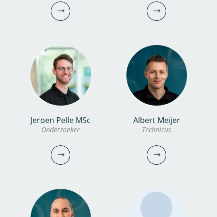
Gast
Gast
vincent.post@kwrwater.nl
emile.sylvestre@kwrwater.nl
bekijk profiel
bekijk profiel
Jeroen Pelle MSc
Albert Meijer
Xander Becking MSc
Amber Ammerlaan
Onderzoeker
Technicus
PhD candidate
Communicatiemedewerker
030-6069756
030-6069701
xander.becking@kwrwater.nl
amber.ammerlaan@kwrwater.nl