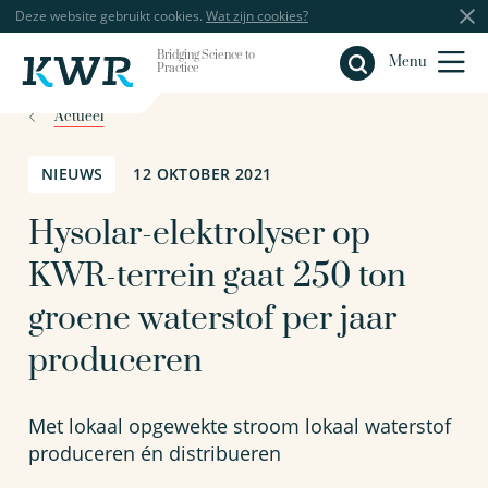
Deze website gebruikt cookies.
Wat zijn cookies?
Bridging Science to
Sluiten
Menu
Practice
Actueel
NIEUWS
12 OKTOBER 2021
Hysolar-elektrolyser op
KWR-terrein gaat 250 ton
groene waterstof per jaar
produceren
Met lokaal opgewekte stroom lokaal waterstof
produceren én distribueren