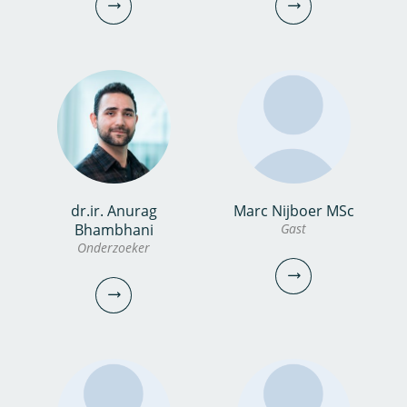
0306069738
0306069720
narges.esfandiar@kwrwater.nl
martijn.antheunisse@kwrwater.nl
bekijk profiel
bekijk profiel
dr.ir. Anurag
Marc Nijboer MSc
Carola Koopmans
Marcel Kerbusch
Bhambhani
Gast
Onderzoeker
Onderzoeksanalist
Controller
030-6069699
030-6069565
carola.koopmans@kwrwater.nl
Marcel.Kerbusch@kwrwater.nl