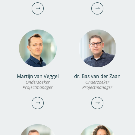
Onderzoeker
030-6069742
030-6069688
erik.bogaard@kwrwater.nl
ruben.van.den.berg@kwrwater.nl
bekijk profiel
bekijk profiel
Martijn van Veggel
dr. Bas van der Zaan
dr. Inge van Driezum
Dennis Zanutto
Onderzoeker
Onderzoeker
Projectmanager
Projectmanager
Onderzoeker
PhD candidate
030-6069735
030-6069683
inge.van.driezum@kwrwater.nl
dennis.zanutto@kwrwater.nl