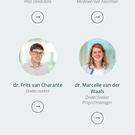
Aleida Hommes MSc
PhD candidate
Medewerker Facilitair
Werkplaats coördinator
Onderzoeker
Projectmanager/Portfoliomanager
030-6069628
030-6069725
robbie.van.pelt@kwrwater.nl
aleida.hommes@kwrwater.nl
bekijk profiel
bekijk profiel
dr. Frits van Charante
dr. Marcelle van der
Konstantinos Glynis
Vincent Biesbroek
Onderzoeker
Waals
Onderzoeker
PhD candidate
Medewerker Facilitair
Projectmanager
030-6069731
030-6069543