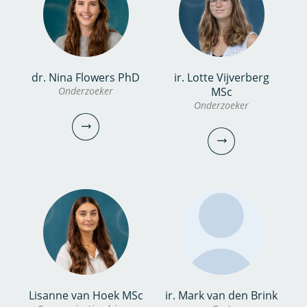
bekijk profiel
bekijk
profiel
ing. Thomas van Kuik
dr. Nina Flowers PhD
ir. Lotte Vijverberg
dr. Sabrina Keinemans
Onderzoeker
MSc
Onderzoeker
Onderzoeker
Onderzoeker
030-6069639
030-6069614
thomas.van.kuik@kwrwater.nl
sabrina.keinemans@kwrwater.nl
bekijk profiel
bekijk profiel
dr. Nina Flowers
Lisanne van Hoek MSc
ir. Mark van den Brink