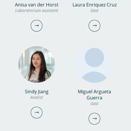
Anisa van der Horst
Laura Enriquez Cruz
dr. Hilmer Bosch
bekijk
Bozan Caglar
Laboratorium assistent
Gast
profiel
Onderzoeker
Gast
030-6069552
bozan.caglar@kwrwater.nl
bekijk profiel
hilmer.bosch@kwrwater.nl
bekijk profiel
Sindy Jiang
Miguel Argueta
Anisa van der Horst
Laura Enriquez Cruz
Analist
Guerra
Gast
Laboratorium assistent
Gast