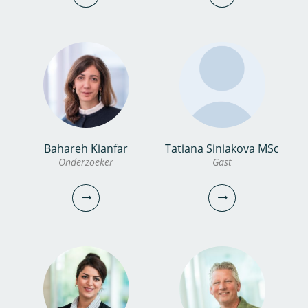
030-6069687
0306069749
miina.yanagihara@kwrwater.nl
bekijk profiel
vincent.peters@kwrwater.nl
bekijk profiel
Bahareh Kianfar
Tatiana Siniakova MSc
dr. Maaike Besteman
Hans Peter Broers
Onderzoeker
Gast
Onderzoeker
Senior onderzoeker
030-6069610
030-6069527
maaike.besteman@kwrwater.nl
hans.peter.broers@kwrwater.nl