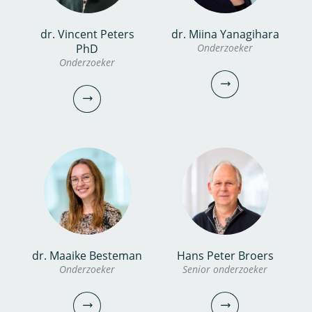
dr. Vincent Peters
dr. Miina Yanagihara
Femke de Boer MSc
dr.ir. Erwin Roex
PhD
Onderzoeker
PhD candidate
Onderzoeker
Senior onderzoeker
Projectmanager
0306069560
030-6069728
femke.de.boer@kwrwater.nl
erwin.roex@kwrwater.nl
bekijk profiel
bekijk profiel
dr. Miina Yanagihara
dr. Maaike Besteman
Hans Peter Broers
dr. Vincent Peters
Onderzoeker
Senior onderzoeker
Onderzoeker
PhD
Onderzoeker