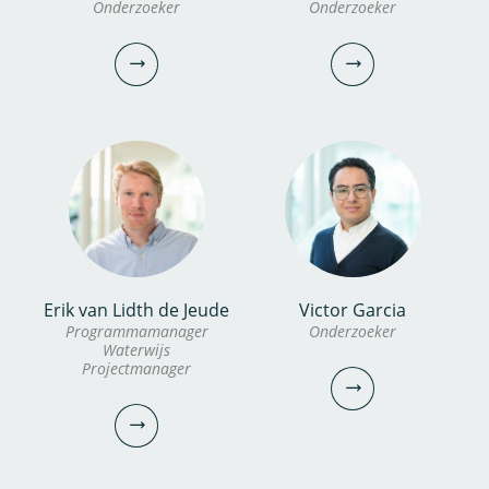
Onderzoeker
Onderzoeker
Erik van Lidth de Jeude
Victor Garcia
dr. Xi Bai
Alexander
Programmamanager
Onderzoeker
Waterwijs
Garzon MSc
Projectmanager
Onderzoeker
Onderzoeker
030-6069708