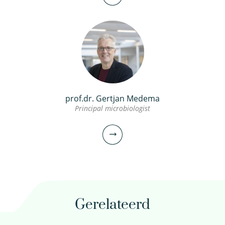
prof.dr. Gertjan Medema
Principal microbiologist
dr.ir. Patrick Smeets
Senior onderzoeker
030-6069584
Gerelateerd
Patrick.Smeets@kwrwater.nl