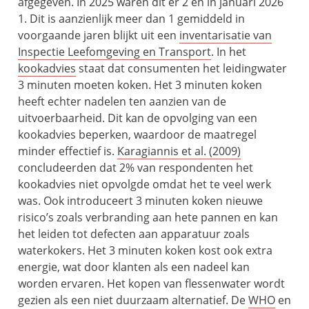
afgegeven. In 2025 waren dit er 2 en in januari 2026
1. Dit is aanzienlijk meer dan 1 gemiddeld in
voorgaande jaren blijkt uit een
inventarisatie van
Inspectie Leefomgeving en Transport
. In het
kookadvies
staat dat consumenten het leidingwater
3 minuten moeten koken. Het 3 minuten koken
heeft echter nadelen ten aanzien van de
uitvoerbaarheid. Dit kan de opvolging van een
kookadvies beperken, waardoor de maatregel
minder effectief is.
Karagiannis et al. (2009)
concludeerden dat 2% van respondenten het
kookadvies niet opvolgde omdat het te veel werk
was. Ook introduceert 3 minuten koken nieuwe
risico’s zoals verbranding aan hete pannen en kan
het leiden tot defecten aan apparatuur zoals
waterkokers. Het 3 minuten koken kost ook extra
energie, wat door klanten als een nadeel kan
worden ervaren. Het kopen van flessenwater wordt
gezien als een niet duurzaam alternatief. De
WHO
en