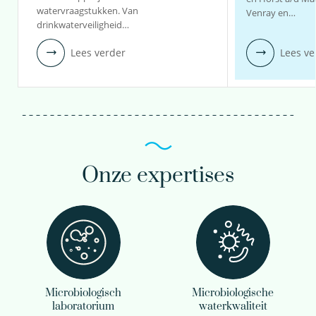
watervraagstukken. Van
Venray en…
drinkwaterveiligheid…
Lees verder
Lees ve
Onze expertises
Microbiologisch
Microbiologische
laboratorium
waterkwaliteit