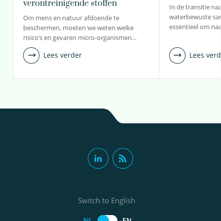
verontreinigende stoffen
In de transitie n
waterbewuste sam
Om mens en natuur afdoende te
essentieel om na
beschermen, moeten we weten welke
risico’s en gevaren micro-organismen…
Lees verder
Lees verd
Switch to English
NL
EN