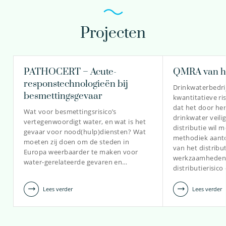
Projecten
dr.ir. Patrick Smeets
PATHOCERT – Acute-
QMRA van he
prof.dr. Gertjan
Senior onderzoeker
responstechnologieën bij
Medema
Drinkwaterbedri
besmettingsgevaar
kwantitatieve r
Principal microbiologist
dat het door he
Wat voor besmettingsrisico’s
drinkwater veilig
vertegenwoordigt water, en wat is het
distributie wil 
030-6069584
gevaar voor nood(hulp)diensten? Wat
methodiek aanto
moeten zij doen om de steden in
van het distribu
030-6069653
Patrick.Smeets@kwrwater.nl
Europa weerbaarder te maken voor
werkzaamheden s
water-gerelateerde gevaren en…
distributierisic
bekijk profiel
Gertjan.Medema@kwrwater.nl
Lees verder
Lees verder
bekijk profiel