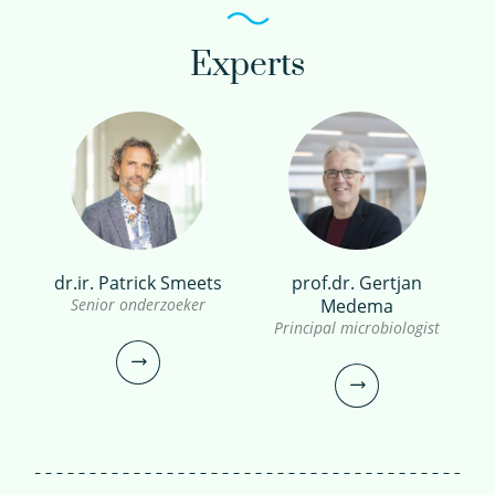
bekijk profiel
Experts
prof.dr. Gertjan Medema
Principal microbiologist
030-6069653
Gertjan.Medema@kwrwater.nl
dr.ir. Patrick Smeets
prof.dr. Gertjan
Senior onderzoeker
Medema
bekijk profiel
Principal microbiologist