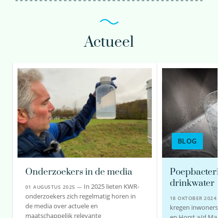
Actueel
BLOG
Onderzoekers in de media
Poepbacteri
drinkwater
In 2025 lieten KWR-
01 AUGUSTUS 2025 —
onderzoekers zich regelmatig horen in
18 OKTOBER 202
de media over actuele en
kregen inwoners 
maatschappelijk relevante
en Horst a/d Maa