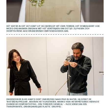
HET WATER IN HET VAT KOMT UIT DE VIJVERS OP HET KWR-TERREIN. HET SYMBOLISEERT HOE
MICRO-ORGANISMEN OMGAAN MET HET VERSTRIJKEN VAN DE TIJD. ZIJ PASSEN ZICH
VOORTDUREND AAN VERANDERENDE OMSTANDIGHEDEN AAN.
ONDERZOEKER ELVIO AMATO DOET ONDERZOEK NAAR PFAS IN WATER. HIJ OPENT DE
‘WATERDRUPPELAAR’, BOVENIN HET KUNSTWERK. MARIKO HORI INTERPRETEERDE HIERIN DE
CHEMISCHE COMPOSITIE PFAS – EEN ‘FOREVER CHEMICAL’ – IN DE VORM VAN EEN
TRANSPARANTE, ONVERGANKELIJKE PLASTIC ‘DRUPPEL’.