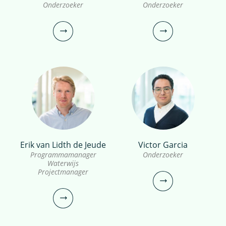
Onderzoeker
Onderzoeker
bekijk profiel
Erik van Lidth de Jeude
Victor Garcia
dr. Xi Bai
Alexander
Programmamanager
Onderzoeker
Waterwijs
Garzon MSc
Projectmanager
Onderzoeker
Onderzoeker
030-6069708