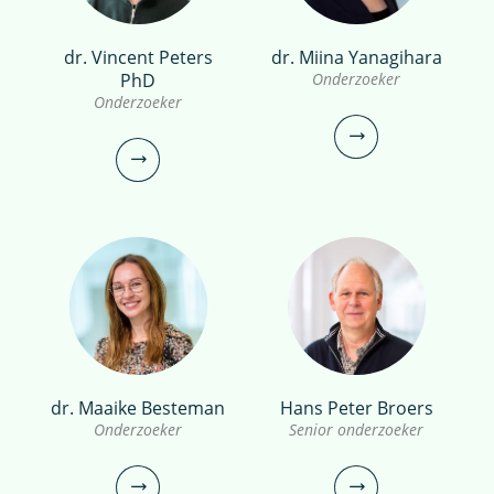
dr. Vincent Peters
dr. Miina Yanagihara
Femke de Boer MSc
dr.ir. Erwin Roex
PhD
Onderzoeker
PhD candidate
Onderzoeker
Senior onderzoeker
Projectmanager
0306069560
030-6069728
femke.de.boer@kwrwater.nl
erwin.roex@kwrwater.nl
bekijk profiel
bekijk profiel
dr. Miina Yanagihara
dr. Maaike Besteman
Hans Peter Broers
dr. Vincent Peters
Onderzoeker
Senior onderzoeker
Onderzoeker
PhD
Onderzoeker