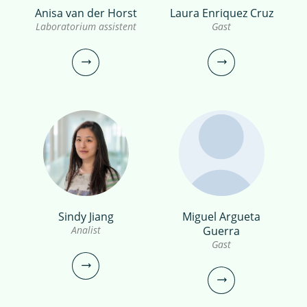
Anisa van der Horst
Laura Enriquez Cruz
dr. Hilmer Bosch
bekijk
Bozan Caglar
Laboratorium assistent
Gast
profiel
Onderzoeker
Gast
030-6069552
bozan.caglar@kwrwater.nl
bekijk profiel
hilmer.bosch@kwrwater.nl
bekijk profiel
Sindy Jiang
Miguel Argueta
Anisa van der Horst
Laura Enriquez Cruz
Analist
Guerra
Gast
Laboratorium assistent
Gast