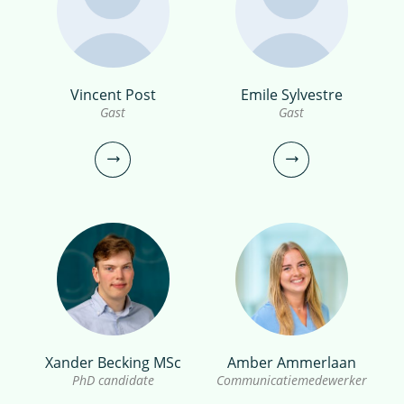
bekijk profiel
bekijk profiel
Marc Nijboer MSc
Vincent Post
Emile Sylvestre
dr.ir. Anurag
Gast
Gast
Gast
Bhambhani
Onderzoeker
marc.nijboer@kwrwater.nl
bekijk profiel
0306069741
anurag.bhambhani@kwrwater.nl
bekijk profiel
Xander Becking MSc
Amber Ammerlaan
Vincent Post
Emile Sylvestre
PhD candidate
Communicatiemedewerker