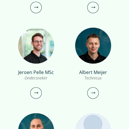
Gast
Gast
vincent.post@kwrwater.nl
emile.sylvestre@kwrwater.nl
bekijk profiel
bekijk profiel
Jeroen Pelle MSc
Albert Meijer
Xander Becking MSc
Amber Ammerlaan
Onderzoeker
Technicus
PhD candidate
Communicatiemedewerker
030-6069756
030-6069701
xander.becking@kwrwater.nl
amber.ammerlaan@kwrwater.nl