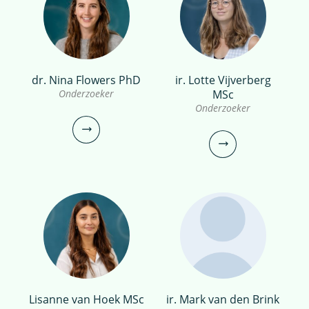
bekijk profiel
bekijk
profiel
ing. Thomas van Kuik
dr. Nina Flowers PhD
ir. Lotte Vijverberg
dr. Sabrina Keinemans
Onderzoeker
MSc
Onderzoeker
Onderzoeker
Onderzoeker
030-6069639
030-6069614
thomas.van.kuik@kwrwater.nl
sabrina.keinemans@kwrwater.nl
bekijk profiel
bekijk profiel
dr. Nina Flowers
Lisanne van Hoek MSc
ir. Mark van den Brink