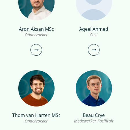
bekijk profiel
bekijk profiel
Aron Aksan MSc
Aqeel Ahmed
Jeroen Pelle MSc
Albert Meijer
Onderzoeker
Gast
Onderzoeker
Technicus
030-6069751
0306069541
jeroen.pelle@kwrwater.nl
albert.meijer@kwrwater.nl
bekijk profiel
bekijk profiel
Thom van Harten MSc
Beau Crye
Aron Aksan MSc
Aqeel Ahmed
Onderzoeker
Medewerker Facilitair