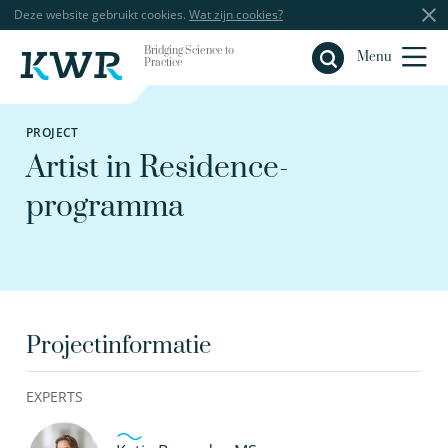
Deze website gebruikt cookies.
Wat zijn cookies?
Bridging Science to
Sluiten
Menu
Practice
PROJECT
Artist in Residence-
programma
Projectinformatie
EXPERTS