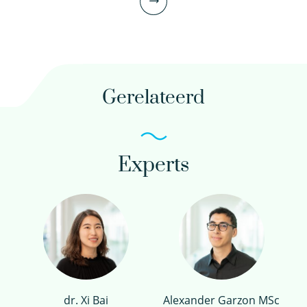
Gerelateerd
Experts
Katja Barendse MSc
Onderzoeker
030-6069729
katja.barendse@kwrwater.nl
dr. Xi Bai
Alexander Garzon MSc