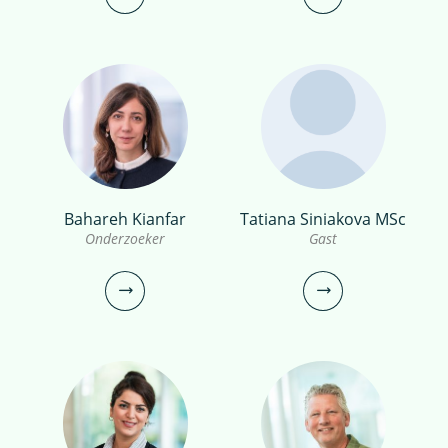
030-6069687
0306069749
miina.yanagihara@kwrwater.nl
bekijk profiel
vincent.peters@kwrwater.nl
bekijk profiel
Bahareh Kianfar
Tatiana Siniakova MSc
dr. Maaike Besteman
Hans Peter Broers
Onderzoeker
Gast
Onderzoeker
Senior onderzoeker
030-6069610
030-6069527
maaike.besteman@kwrwater.nl
hans.peter.broers@kwrwater.nl