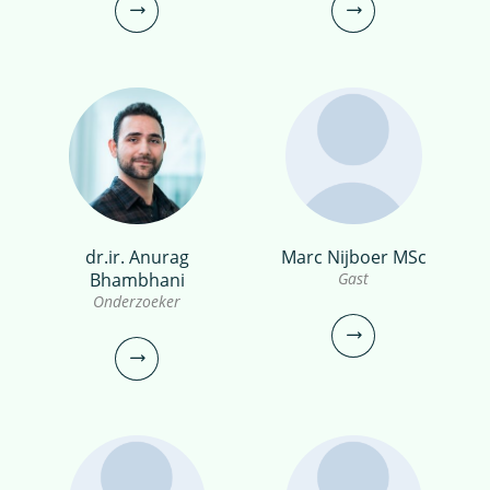
0306069738
0306069720
narges.esfandiar@kwrwater.nl
martijn.antheunisse@kwrwater.nl
bekijk profiel
bekijk profiel
dr.ir. Anurag
Marc Nijboer MSc
Carola Koopmans
Marcel Kerbusch
Bhambhani
Gast
Onderzoeker
Onderzoeksanalist
Controller
030-6069699
030-6069565
carola.koopmans@kwrwater.nl
Marcel.Kerbusch@kwrwater.nl