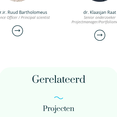
r.ir. Ruud Bartholomeus
dr. Klaasjan Raat
nce Officer / Principal scientist
Senior onderzoeker
Projectmanager/Portfoliom
prof.dr.ir.
dr.
Ruud
Klaasjan
Bartholomeus
Raat
Gerelateerd
Chief
Senior
Science
onderzoeker
Officer
Projectmana
/
Principal
Projecten
scientist