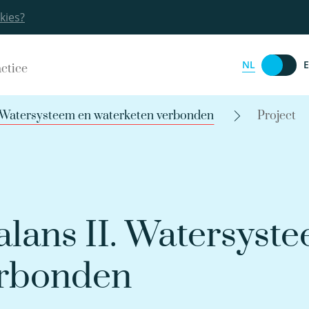
kies?
NL
actice
. Watersysteem en waterketen verbonden
Project
lans II. Watersyst
erbonden