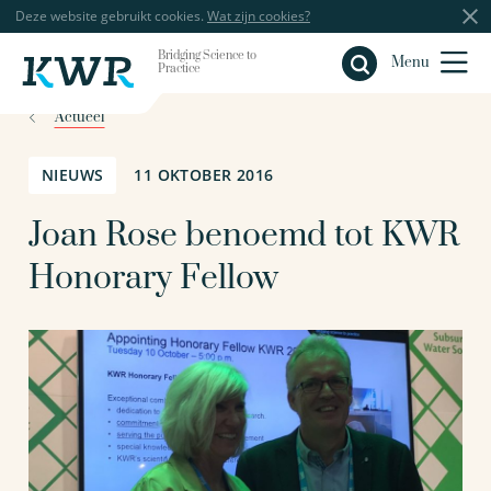
Deze website gebruikt cookies.
Wat zijn cookies?
Bridging Science to
Sluiten
Menu
Practice
Actueel
NIEUWS
11 OKTOBER 2016
Joan Rose benoemd tot KWR
Honorary Fellow