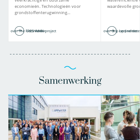
veerkrachtige en duurzame
waterefficiëntie
economieën. Technologieën voor
waardevolle gro
grondstoffenterugwinning…
over The FRESHMAN-project
Lees verder
over Grip op (indirecte
Lees verder
Samenwerking