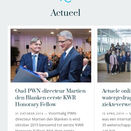
Actueel
Oud-PWN-directeur Martien
Actuele onl
den Blanken eerste KWR
watergedra
Honorary Fellow
ziekteverw
Voormalig PWN-
V
31 OKTOBER 2015 —
15 APRIL 2015 —
directeur Martien den Blanken is eind
was een internat
oktober 2015 benoemd tot eerste ‘KWR
35 wetenschapp
Honorary Fellow’. Met deze eerste…
aan het…