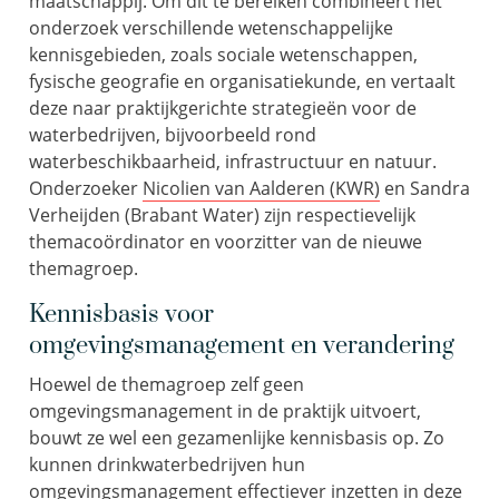
maatschappij.
Om dit te bereiken combineert het
onderzoek
verschillende wetenschappelijke
kennisgebieden
, zoals sociale
wetenschappen
,
fysische geografie en
organisatiekunde
,
en
verta
alt
deze naar
prak
tijkgerichte
strategieën voor de
water
bedrijven
, bijvoorbeeld rond
waterbeschikbaarheid, infrastructuur
en natuur.
Onderzoeker
Nicolien van Aalderen (KWR)
en Sandra
Verheijden
(Brabant Water) zijn respectievelijk
themacoördinator en voorzitter van de nieuwe
themagroep.
Kennisbasis voor
omgevingsmanagement en verandering
Hoewel
de themagroep
zelf geen
omgevingsmanagement in de praktijk uitvoer
t
,
bouw
t ze w
el een gezamenlijke kennisbasis op. Zo
kunnen drinkwaterbedrijven hun
omgevingsmanagement effectiever inzetten in deze