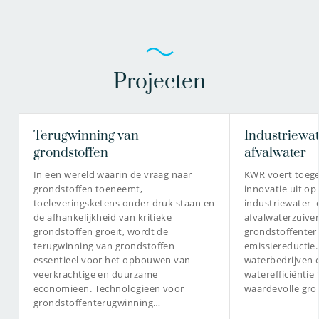
Projecten
Terugwinning van
Industriewat
Nicolien van Aalderen
grondstoffen
afvalwater
MSc
In een wereld waarin de vraag naar
KWR voert toeg
Onderzoeker
grondstoffen toeneemt,
innovatie uit op
toeleveringsketens onder druk staan en
industriewater- 
de afhankelijkheid van kritieke
afvalwaterzuiver
grondstoffen groeit, wordt de
grondstoffenter
terugwinning van grondstoffen
emissiereductie
030-6069664
essentieel voor het opbouwen van
waterbedrijven 
veerkrachtige en duurzame
waterefficiëntie
nicolien.van.aalderen@kwrwater.nl
economieën. Technologieën voor
waardevolle gro
grondstoffenterugwinning…
bekijk profiel