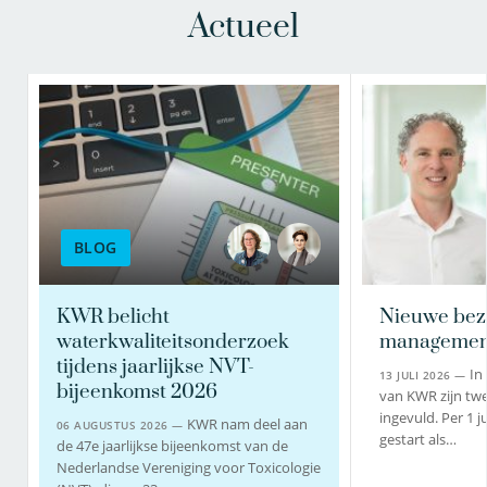
Actueel
BLOG
KWR belicht
Nieuwe bez
waterkwaliteitsonderzoek
managemen
tijdens jaarlijkse NVT-
In
13 JULI 2026 —
bijeenkomst 2026
van KWR zijn twe
ingevuld. Per 1 j
KWR nam deel aan
06 AUGUSTUS 2026 —
gestart als…
de 47e jaarlijkse bijeenkomst van de
Nederlandse Vereniging voor Toxicologie