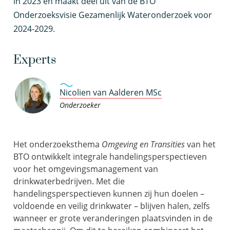
in 2023
en maakt deel uit
van de
BTO
Onderzoeksvisie
Gezamenlijk Wateronderzoek voor
2024-2029.
Experts
Nicolien van Aalderen MSc
Onderzoeker
Het onderzoeksthema
Omgeving en Transities
van het
BTO ontwikkelt integrale handelingsperspectieven
voor
het omgevingsmanagement van
drinkwaterbedrijven
. Met die
handelingsperspectieven kunnen zij
hun doelen
–
voldoende en veilig drinkwater –
blijven halen
, z
elfs
wanneer er grote veranderingen plaatsvinden in de