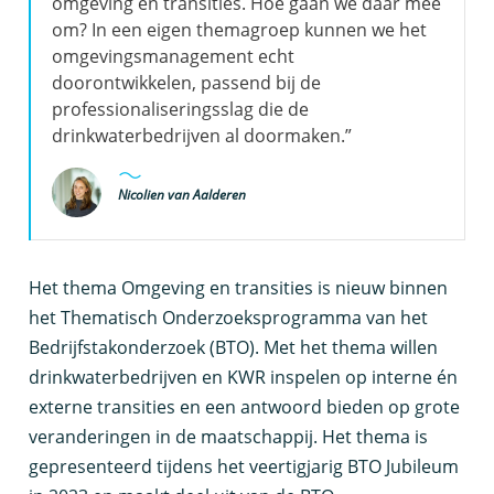
omgeving en transities. Hoe gaan we daar mee
om? In een eigen themagroep kunnen we het
omgevingsmanagement echt
doorontwikkelen, passend bij de
professionaliseringsslag die de
drinkwaterbedrijven al doormaken.”
Nicolien van Aalderen
H
et thema Omgeving en transities is nieuw binnen
het Thematisch Onderzoeksprogramma
van het
Bedrijfstakonderzoek
(BTO)
.
Met het
thema
wil
l
en
drinkwaterbedrijven en KWR inspelen op interne én
externe transities en een antwoord biede
n op
grote
veranderingen in de maatschappij.
Het thema
is
gepresenteerd
tijdens het veertigjarig BTO Jubileum