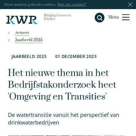
Deze website gebruikt cookies.
Wat zijn cookies?
Bridging Science to
Sluiten
Menu
Practice
Actueel
Jaarbeeld 2023
JAARBEELD 2023
01 DECEMBER 2023
Het nieuwe thema in het
Bedrijfstakonderzoek heet
'Omgeving en Transities'
De watertransitie vanuit het perspectief van
drinkwaterbedrijven