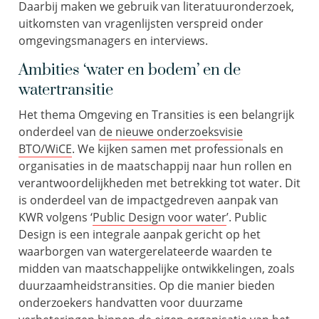
Daarbij maken we gebruik van literatuuronderzoek,
uitkomsten van
vragenlijst
en verspreid
onder
omgevingsmanagers
en
interviews
.
Ambities ‘water en bodem’ en de
watertransitie
Het thema Omgeving en Transities is een belangrijk
onderdeel van
de nieuwe
onderzoeksvisie
BTO/
WiCE
. We kijken samen met
professionals
en
organisaties in de maatschappij naar hun rollen en
verantwoordelijkheden met betrekking tot water.
Dit
is
onderdeel van de
i
mpactgedreven
aanpak
van
KWR
volgens
‘
Public Design voor water
’
.
Public
Design is een integrale aanpak gericht op het
waarborgen van
watergerelateerde
waarden te
midden van maatschappelijke ontwikkelingen, zoals
duurzaamheidstransities.
Op die manier
bieden
onderzoekers
handvatten voor duurzame