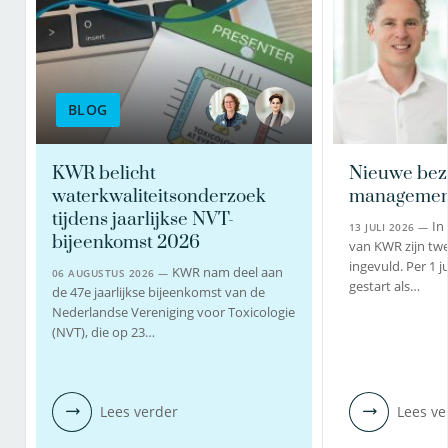
BLOG
KWR belicht
Nieuwe bez
waterkwaliteitsonderzoek
managemen
tijdens jaarlijkse NVT-
In
13 JULI 2026 —
bijeenkomst 2026
van KWR zijn twe
ingevuld. Per 1 j
KWR nam deel aan
06 AUGUSTUS 2026 —
gestart als…
de 47e jaarlijkse bijeenkomst van de
Nederlandse Vereniging voor Toxicologie
(NVT), die op 23…
Lees verder
Lees ve