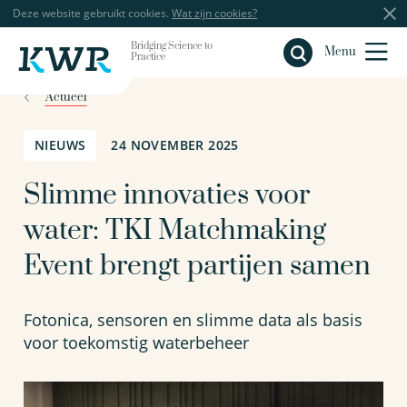
Deze website gebruikt cookies.
Wat zijn cookies?
Bridging Science to
Sluiten
Menu
Practice
Actueel
NIEUWS
24 NOVEMBER 2025
Slimme innovaties voor
water: TKI Matchmaking
Event brengt partijen samen
Fotonica, sensoren en slimme data als basis
voor toekomstig waterbeheer