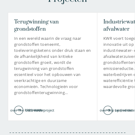
Terugwinning van
dr.ing. Kees Roest
Industriewat
dr. Joep van den Broeke
grondstoffen
afvalwater
Senior onderzoeker
Senior onderzoeker
Programma coördinator
In een wereld waarin de vraag naar
KWR voert toeg
Projectmanager
TKI Watertechnologie
grondstoffen toeneemt,
innovatie uit op
toeleveringsketens onder druk staan en
industriewater- 
de afhankelijkheid van kritieke
afvalwaterzuiver
grondstoffen groeit, wordt de
grondstoffenter
030-6069658
terugwinning van grondstoffen
emissiereductie
030-6069531
essentieel voor het opbouwen van
waterbedrijven 
veerkrachtige en duurzame
waterefficiëntie
joep.van.den.broeke@kwrwater.nl
Kees.Roest@kwrwater.nl
economieën. Technologieën voor
waardevolle gro
grondstoffenterugwinning…
bekijk profiel
bekijk profiel
over The FRESHMAN-project
Lees verder
over Grip op (indirecte
Lees verder