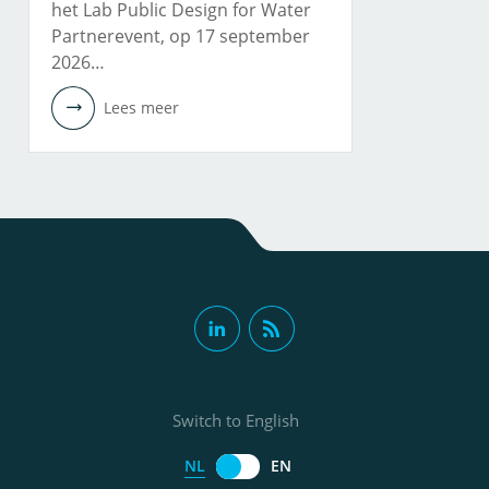
het Lab Public Design for Water
Partnerevent, op 17 september
2026…
Lees meer
Switch to English
NL
EN