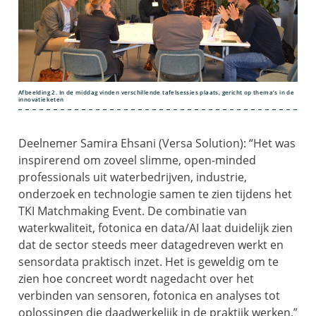
Afbeelding 2. In de middag vinden verschillende tafelsessies plaats, gericht op thema’s in de
innovatieketen
Deelnemer Samira Ehsani (Versa Solution): “Het was
inspirerend om zoveel slimme, open-minded
professionals uit waterbedrijven, industrie,
onderzoek en technologie samen te zien tijdens het
TKI Matchmaking Event. De combinatie van
waterkwaliteit, fotonica en data/AI laat duidelijk zien
dat de sector steeds meer datagedreven werkt en
sensordata praktisch inzet. Het is geweldig om te
zien hoe concreet wordt nagedacht over het
verbinden van sensoren, fotonica en analyses tot
oplossingen die daadwerkelijk in de praktijk werken.”