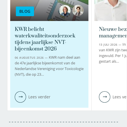
BLOG
KWR belicht
Nieuwe bez
waterkwaliteitsonderzoek
managemen
tijdens jaarlijkse NVT-
In
13 JULI 2026 —
bijeenkomst 2026
van KWR zijn twe
ingevuld. Per 1 j
KWR nam deel aan
06 AUGUSTUS 2026 —
gestart als…
de 47e jaarlijkse bijeenkomst van de
Nederlandse Vereniging voor Toxicologie
(NVT), die op 23…
Lees verder
Lees ve