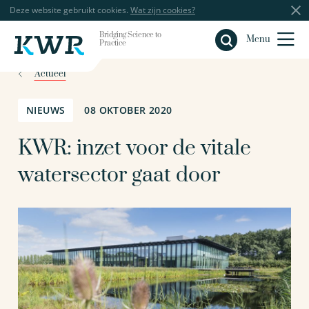
Deze website gebruikt cookies.
Wat zijn cookies?
Bridging Science to
Sluiten
Menu
Practice
Actueel
NIEUWS
08 OKTOBER 2020
KWR: inzet voor de vitale
watersector gaat door