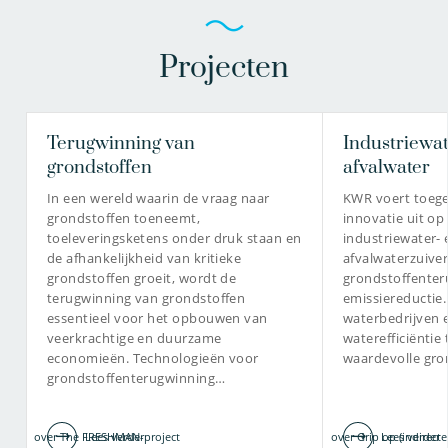
Projecten
Terugwinning van
Industriewat
grondstoffen
afvalwater
In een wereld waarin de vraag naar
KWR voert toeg
grondstoffen toeneemt,
innovatie uit op
toeleveringsketens onder druk staan en
industriewater- 
de afhankelijkheid van kritieke
afvalwaterzuiver
grondstoffen groeit, wordt de
grondstoffenter
terugwinning van grondstoffen
emissiereductie
essentieel voor het opbouwen van
waterbedrijven 
veerkrachtige en duurzame
waterefficiëntie
economieën. Technologieën voor
waardevolle gro
grondstoffenterugwinning…
over The FRESHMAN-project
Lees verder
over Grip op (indirecte
Lees verder