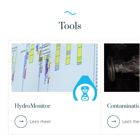
Tools
HydroMonitor
Contaminatio
Lees meer
Lees me