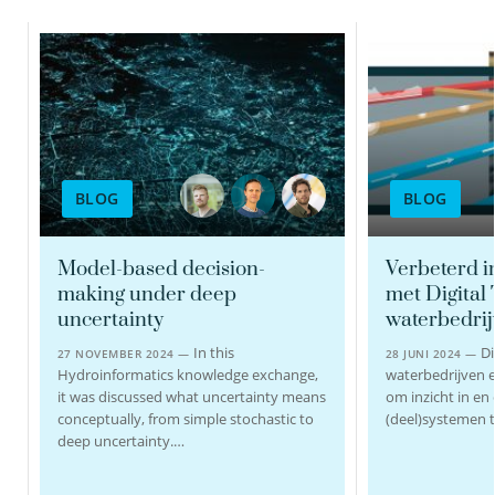
dr.ir. Mirjam Blokker
Principal Scientist
Teamleider
BLOG
BLOG
030-6069533
Model-based decision-
Verbeterd i
Mirjam.Blokker@kwrwater.nl
making under deep
met Digital 
uncertainty
waterbedri
bekijk profiel
In this
Di
27 NOVEMBER 2024 —
28 JUNI 2024 —
Hydroinformatics knowledge exchange,
waterbedrijven 
it was discussed what uncertainty means
om inzicht in en
conceptually, from simple stochastic to
(deel)systemen t
deep uncertainty.…