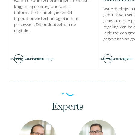
waarmee drinkwaterbedrijven te maken
krijgen bij de integratie van IT
Waterbedrijven
(informatie technologie) en OT
gebruik van sen
(operationele technologie) in hun
geavanceerde pr
processen. Dit onderdeel van de
regeling van bela
digitale…
leidt tot een gr
gegevens van goe
over Big Data Epidemiologie
Lees verder
over Datamining voor 
Lees verder
Experts