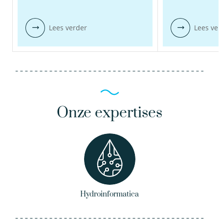
Lees verder
Lees ve
Onze expertises
Hydroinformatica