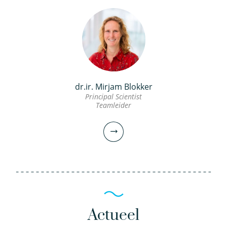
030-6069590
030-6069605
bram.hillebrand@kwrwater.nl
andreas.moerman@kwrwater.nl
bekijk profiel
bekijk profiel
dr.ir. Mirjam Blokker
dr. Peter van Thienen
Ina Vertommen MSc
Principal Scientist
Teamleider
Principal Scientist
Teamleider
Senior onderzoeker
030-6069602
030-6069739
peter.van.thienen@kwrwater.nl
ina.vertommen@kwrwater.nl
bekijk profiel
Actueel
bekijk profiel