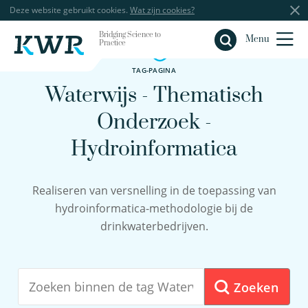
Deze website gebruikt cookies.
Wat zijn cookies?
Bridging Science to
Sluiten
Menu
Practice
TAG-PAGINA
Waterwijs - Thematisch
Onderzoek -
Hydroinformatica
Realiseren van versnelling in de toepassing van
hydroinformatica-methodologie bij de
drinkwaterbedrijven.
Zoeken