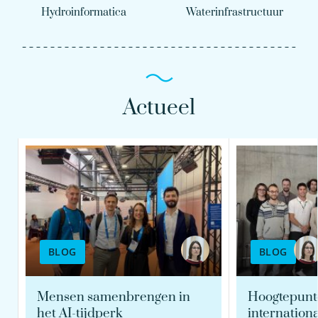
Hydroinformatica
Waterinfrastructuur
Actueel
BLOG
BLOG
Mensen samenbrengen in
Hoogtepunte
het AI-tijdperk
internation