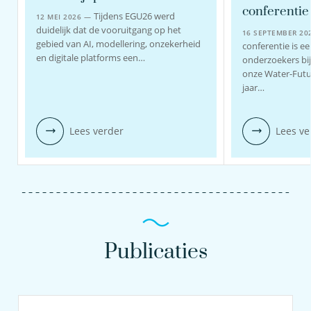
conferentie
Tijdens EGU26 werd
12 MEI 2026 —
duidelijk dat de vooruitgang op het
16 SEPTEMBER 2
gebied van AI, modellering, onzekerheid
conferentie is e
en digitale platforms een…
onderzoekers bi
onze Water-Futu
jaar…
Lees verder
Lees ve
Publicaties