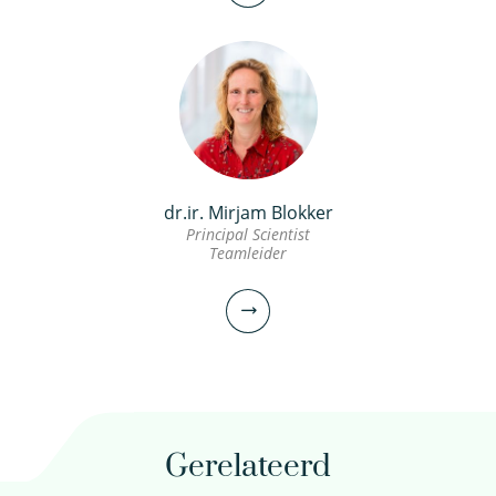
dr.ir. Mirjam Blokker
Principal Scientist
Teamleider
Bram Hillebrand MSc
Onderzoeker
Projectmanager/Portfoliomanager
030-6069590
Gerelateerd
bram.hillebrand@kwrwater.nl