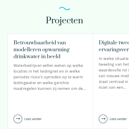
bekijk profiel
Projecten
dr.ir. Mirjam Blokker
Principal Scientist
Teamleider
Betrouwbaarheid van
Digitale twee
modelleren opwarming
ervaringsver
drinkwater in beeld
In welke situatie
tweeling van het
030-6069533
Waterbedrijven willen weten op welke
waardevolle rol 
locaties in het leidingnet en in welke
van nieuwe med
periodes risico’s optreden op te warm
Mirjam.Blokker@kwrwater.nl
staat centraal in
leidingwater en welke gerichte
inzet van een…
maatregelen kunnen zij nemen om de…
bekijk profiel
Lees verder
Lees verder