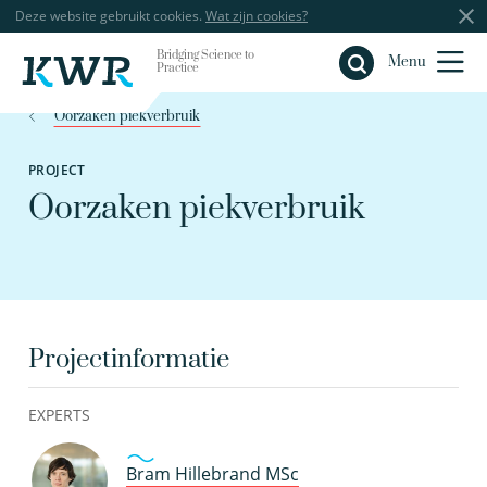
Deze website gebruikt cookies.
Wat zijn cookies?
Bridging Science to
Sluiten
Menu
Practice
Oorzaken piekverbruik
PROJECT
Oorzaken piekverbruik
Projectinformatie
EXPERTS
Bram Hillebrand MSc