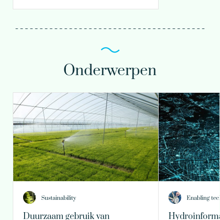
Onderwerpen
Sustainability
Enabling tec
Duurzaam gebruik van
Hydroinforma