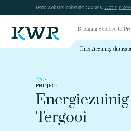
Deze website gebruikt cookies.
Wat zijn coo
Bridging Science to Pr
Energiezuinig duurza
PROJECT
Energiezuinig
Tergooi