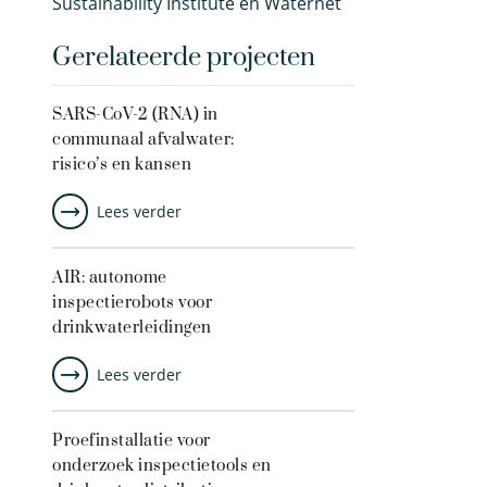
Sustainability Institute en Waternet
Gerelateerde projecten
SARS-CoV-2 (RNA) in
communaal afvalwater:
risico’s en kansen
Lees verder
AIR: autonome
inspectierobots voor
drinkwaterleidingen
Lees verder
Proefinstallatie voor
onderzoek inspectietools en