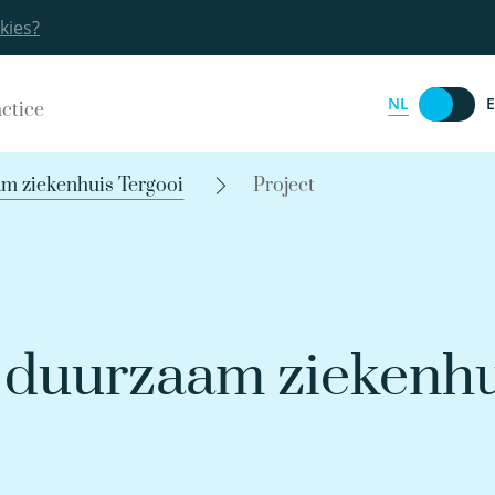
kies?
NL
actice
am ziekenhuis Tergooi
Project
 duurzaam ziekenhu