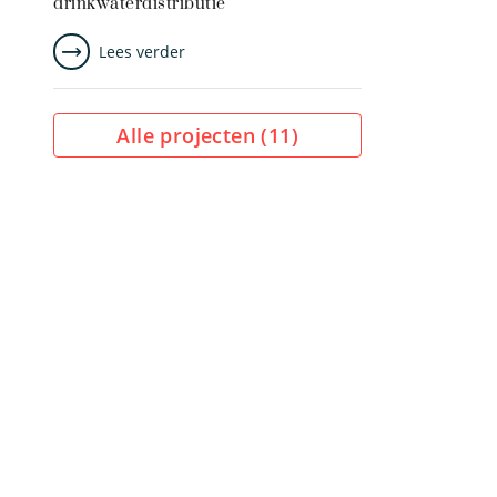
drinkwaterdistributie
Lees verder
Alle projecten (
11
)