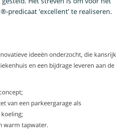
gesteld. Het streven is om voor het
predicaat ‘excellent’ te realiseren.
innovatieve ideeën onderzocht, die kansrijk
ziekenhuis en een bijdrage leveren aan de
concept;
zet van een parkeergarage als
koeling;
an warm tapwater.