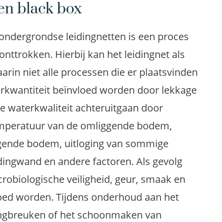
een black box
 ondergrondse leidingnetten is een proces
nttrokken. Hierbij kan het leidingnet als
in niet alle processen die er plaatsvinden
erkwantiteit beïnvloed worden door lekkage
de waterkwaliteit achteruitgaan door
emperatuur van de omliggende bodem,
ggende bodem, uitloging van sommige
idingwand en andere factoren. Als gevolg
robiologische veiligheid, geur, smaak en
loed worden. Tijdens onderhoud aan het
idingbreuken of het schoonmaken van