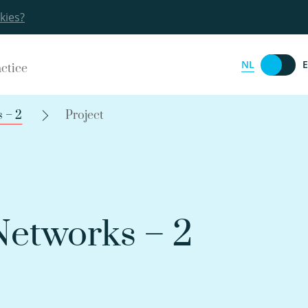
kies?
NL
actice
 – 2
Project
Networks – 2