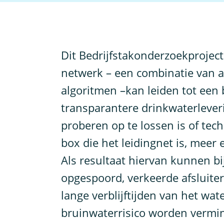
D
it Bedrijfstakonderzoekproject
netwerk – een combinatie van al
algoritmen –kan leiden tot een 
transparantere drinkwaterleveri
proberen op te lossen is of tec
box die het leidingnet is, meer 
Als resultaat hiervan kunnen b
opgespoord, verkeerde afsluite
lange verblijftijden van het wa
bruinwaterrisico worden vermin