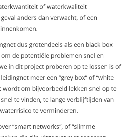
terkwantiteit of waterkwaliteit
t geval anders dan verwacht, of een
 binnenkomen.
dingnet dus grotendeels als een black box
g om de potentiële problemen snel en
we in dit project proberen op te lossen is of
leidingnet meer een “grey box” of “white
k wordt om bijvoorbeeld lekken snel op te
nel te vinden, te lange verblijftijden van
nwaterrisico te verminderen.
over “smart networks”, of “slimme