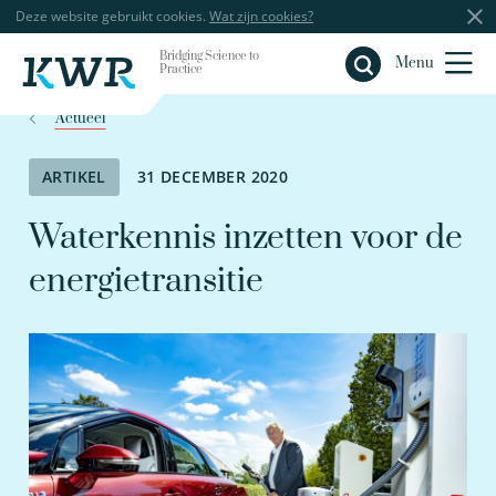
Deze website gebruikt cookies.
Wat zijn cookies?
Bridging Science to
Sluiten
Menu
Practice
Actueel
ARTIKEL
31 DECEMBER 2020
Waterkennis inzetten voor de
energietransitie