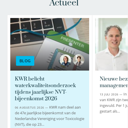
Actueel
BLOG
KWR belicht
Nieuwe bez
waterkwaliteitsonderzoek
managemen
tijdens jaarlijkse NVT-
In
13 JULI 2026 —
bijeenkomst 2026
van KWR zijn twe
ingevuld. Per 1 j
KWR nam deel aan
06 AUGUSTUS 2026 —
gestart als…
de 47e jaarlijkse bijeenkomst van de
Nederlandse Vereniging voor Toxicologie
(NVT), die op 23…