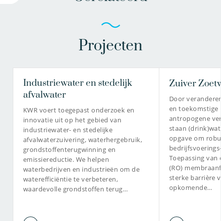
Projecten
Industriewater en stedelijk
Zuiver Zoet
afvalwater
Door verandere
en toekomstige 
KWR voert toegepast onderzoek en
antropogene verv
innovatie uit op het gebied van
staan (drink)wa
industriewater- en stedelijke
opgave om robu
afvalwaterzuivering, waterhergebruik,
bedrijfsvoerings
grondstoffenterugwinning en
Toepassing van
emissiereductie. We helpen
(RO) membraanfil
waterbedrijven en industrieën om de
sterke barrière 
waterefficiëntie te verbeteren,
opkomende…
waardevolle grondstoffen terug…