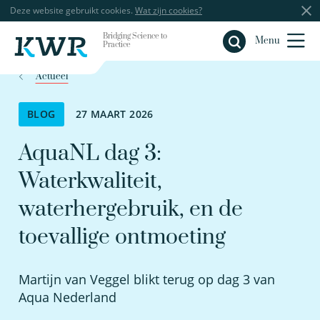
Deze website gebruikt cookies.
Wat zijn cookies?
Bridging Science to
Sluiten
Menu
Practice
Actueel
BLOG
27 MAART 2026
AquaNL dag 3:
Waterkwaliteit,
waterhergebruik, en de
toevallige ontmoeting
Martijn van Veggel blikt terug op dag 3 van
Aqua Nederland