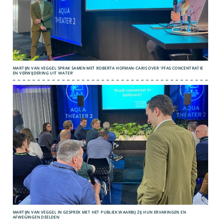
MARTIJN VAN VEGGEL SPRAK SAMEN MET ROBERTA HOFMAN-CARIS OVER ‘PFAS CONCENTRATIE
EN VERWIJDERING UIT WATER’
MARTIJN VAN VEGGEL IN GESPREK MET HET PUBLIEK WAARBIJ ZIJ HUN ERVARINGEN EN
AFWEGINGEN DEELDEN