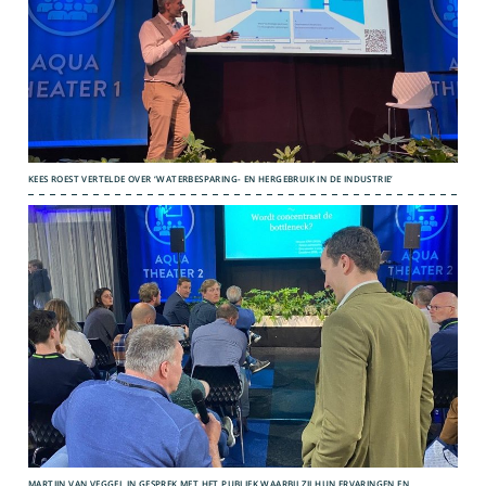
KEES ROEST VERTELDE OVER ‘WATERBESPARING- EN HERGEBRUIK IN DE INDUSTRIE’
MARTIJN VAN VEGGEL IN GESPREK MET HET PUBLIEK WAARBIJ ZIJ HUN ERVARINGEN EN