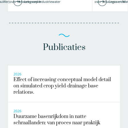
CauWer)
over Netwerkgroep Industriewater
Lees verder
over Schaliegas en Wa
Lees verder
Publicaties
2026
Effect of increasing conceptual model detail
on simulated crop yield-drainage base
relations.
2026
Duurzame basenrijkdom in natte
schraallanden: van proces naar praktijk