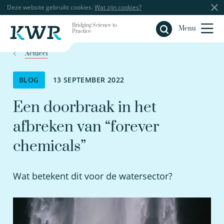
Deze website gebruikt cookies.
Wat zijn cookies?
Bridging Science to
Sluiten
Menu
Practice
Actueel
BLOG
13 SEPTEMBER 2022
Een doorbraak in het
afbreken van “forever
chemicals”
Wat betekent dit voor de watersector?