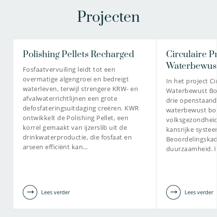
Projecten
Polishing Pellets Recharged
Circulaire P
Waterbewus
Fosfaatvervuiling leidt tot een
overmatige algengroei en bedreigt
In het project Ci
waterleven, terwijl strengere KRW- en
Waterbewust Bo
afvalwaterrichtlijnen een grote
drie openstaand
defosfateringsuitdaging creëren. KWR
waterbewust bou
ontwikkelt de Polishing Pellet, een
volksgezondheid,
korrel gemaakt van ijzerslib uit de
kansrijke syste
drinkwaterproductie, die fosfaat en
Beoordelingskad
arseen efficiënt kan…
duurzaamheid. I
Lees verder
Lees verder