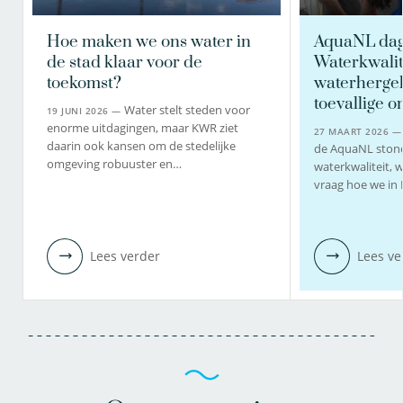
Hoe maken we ons water in
AquaNL dag
de stad klaar voor de
Waterkwalit
toekomst?
waterhergeb
toevallige 
Water stelt steden voor
19 JUNI 2026 —
enorme uitdagingen, maar KWR ziet
27 MAART 2026 
daarin ook kansen om de stedelijke
de AquaNL stond
omgeving robuuster en…
waterkwaliteit, 
vraag hoe we in
Lees verder
Lees ve