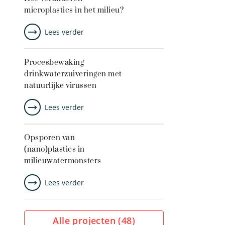
microplastics in het milieu?
Lees verder
Procesbewaking
drinkwaterzuiveringen met
natuurlijke virussen
Lees verder
Opsporen van
(nano)plastics in
milieuwatermonsters
Lees verder
Alle projecten (
48
)