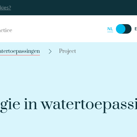
kies?
NL
actice
atertoepassingen
Project
ie in watertoepass