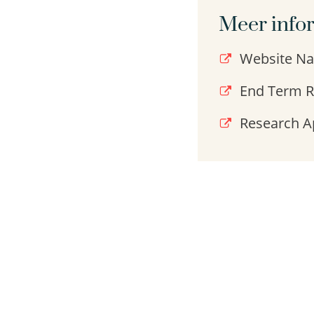
Meer info
Website N
End Term R
Research A