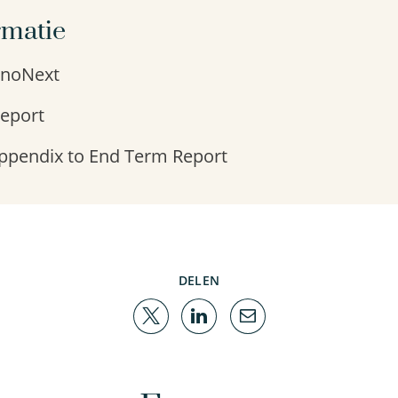
rmatie
anoNext
eport
ppendix to End Term Report
DELEN