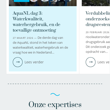
AquaNL dag 3:
Verdubbeli
Waterkwaliteit,
onderzoeks
waterhergebruik, en de
drugsresten 
toevallige ontmoeting
20 FEBRUARI 202
rioolwateronder
De derde dag van
27 MAART 2026 —
drugsgebruik aa
de AquaNL stond in het teken van
Dit onderzoek g
waterkwaliteit, waterhergebruik en de
opdracht van…
vraag hoe we in Nederland…
Lees verder
Lees ve
Onze expertises