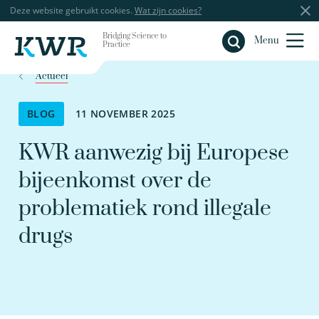
Deze website gebruikt cookies.
Wat zijn cookies?
Bridging Science to
Sluiten
Menu
Practice
Actueel
BLOG
11 NOVEMBER 2025
KWR aanwezig bij Europese
bijeenkomst over de
problematiek rond illegale
drugs