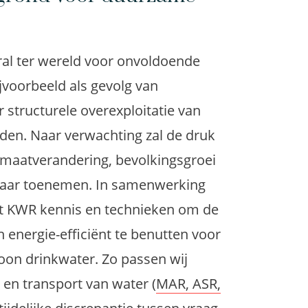
ral ter wereld voor onvoldoende
jvoorbeeld als gevolg van
 structurele overexploitatie van
den. Naar verwachting zal de druk
maatverandering, bevolkingsgroei
 maar toenemen. In samenwerking
lt KWR kennis en technieken om de
energie-efficiënt te benutten voor
oon drinkwater. Zo passen wij
en transport van water (
MAR, ASR,
tijdelijke discrepantie tussen vraag
n
Dinteloord
. Daarnaast heeft de