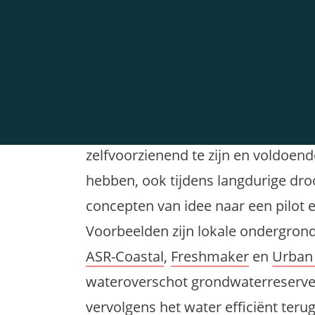
beschikbare zoete grondwater. Maa
drinkwaterproductie in die gebiede
altijd toegang te hebben tot vold
installateurs, overheidsinstanties 
tuinders, ontwikkelt KWR concepten
zelfvoorzienend te zijn en voldoen
hebben, ook tijdens langdurige dro
concepten van idee naar een pilot en 
Voorbeelden zijn lokale ondergron
ASR-Coastal
,
Freshmaker
en
Urban
wateroverschot grondwaterreserv
vervolgens het water efficiënt ter
is. Niet alleen hemel- en oppervla