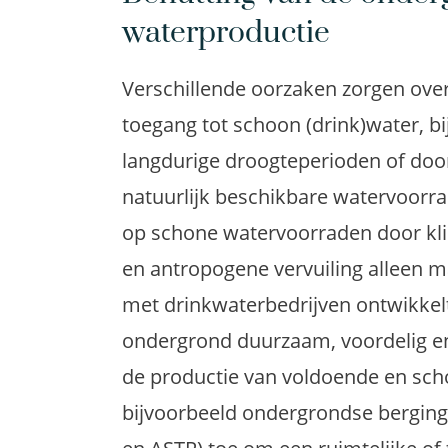
Verschillende oorzaken zorgen ove
toegang tot schoon (drink)water, bi
langdurige droogteperioden of door
natuurlijk beschikbare watervoorra
op schone watervoorraden door kli
en antropogene vervuiling alleen
met drinkwaterbedrijven ontwikke
ondergrond duurzaam, voordelig en 
de productie van voldoende en sch
bijvoorbeeld ondergrondse berging 
en ASTR
) toe om een ruimtelijke of 
en aanbod te overbruggen, zoals i