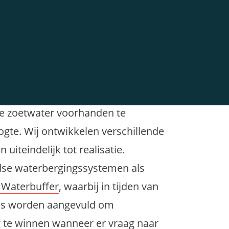
r voor landbouw, industrie en de
n is het juist van levensbelang om
oende zoetwater. Samen met
als waterschappen, en bijvoorbeeld
 om op lokale en regionale schaal
de zoetwater voorhanden te
ogte. Wij ontwikkelen verschillende
uiteindelijk tot realisatie.
dse waterbergingssystemen als
 Waterbuffer
, waarbij in tijden van
es worden aangevuld om
ug te winnen wanneer er vraag naar
ktewater worden daarbij benut, maar