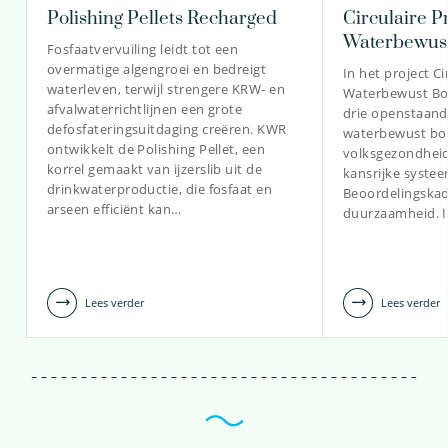
Polishing Pellets Recharged
Circulaire P
Waterbewus
Fosfaatvervuiling leidt tot een
overmatige algengroei en bedreigt
In het project Ci
030-6069519
waterleven, terwijl strengere KRW- en
Waterbewust Bo
afvalwaterrichtlijnen een grote
drie openstaand
bas.van.der.grift@kwrwater.nl
defosfateringsuitdaging creëren. KWR
waterbewust bou
ontwikkelt de Polishing Pellet, een
volksgezondheid,
bekijk profiel
korrel gemaakt van ijzerslib uit de
kansrijke syste
drinkwaterproductie, die fosfaat en
Beoordelingskad
arseen efficiënt kan…
duurzaamheid. I
Lees verder
Lees verder