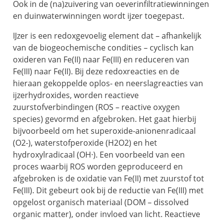
Ook in de (na)zuivering van oeverinfiltratiewinningen
en duinwaterwinningen wordt ijzer toegepast.
IJzer is een redoxgevoelig element dat – afhankelijk
van de biogeochemische condities – cyclisch kan
oxideren van Fe(II) naar Fe(III) en reduceren van
Fe(III) naar Fe(II). Bij deze redoxreacties en de
hieraan gekoppelde oplos- en neerslagreacties van
ijzerhydroxides, worden reactieve
zuurstofverbindingen (ROS – reactive oxygen
species) gevormd en afgebroken. Het gaat hierbij
bijvoorbeeld om het superoxide-anionenradicaal
(O2-), waterstofperoxide (H2O2) en het
hydroxylradicaal (OH·). Een voorbeeld van een
proces waarbij ROS worden geproduceerd en
afgebroken is de oxidatie van Fe(II) met zuurstof tot
Fe(III). Dit gebeurt ook bij de reductie van Fe(III) met
opgelost organisch materiaal (DOM – dissolved
organic matter), onder invloed van licht. Reactieve