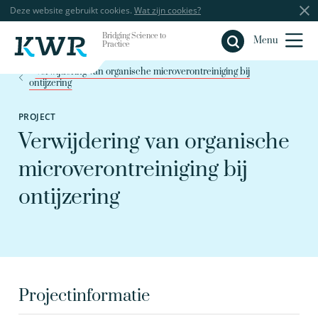
Deze website gebruikt cookies.
Wat zijn cookies?
Bridging Science to
Sluiten
Menu
Practice
Verwijdering van organische microverontreiniging bij
ontijzering
PROJECT
Verwijdering van organische
microverontreiniging bij
ontijzering
Projectinformatie