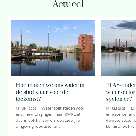
Actueel
Hoe maken we ons water in
PFAS-onder
de stad klaar voor de
watersector
toekomst?
spelen er?
Water stelt steden voor
Ex
19 JUNI 2026 —
01 JULI 2025 —
enorme uitdagingen, maar KWR ziet
en waterbehande
daarin ook kansen om de stedelijke
de watersector bi
omgeving robuuster en…
kennisontwikkel