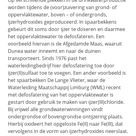
Op verschillende plekken in de drinkwaterproductie
worden tijdens de (voor)zuivering van grond- of
oppervlaktewater, boven – of ondergronds,
ijzerhydroxides geproduceerd. In spaarbekkens
gebeurt dit soms door ijzer te doseren en daarmee
het oppervlaktewater te defosfateren. Een
voorbeeld hiervan is de Afgedamde Maas, waaruit
Dunea water inneemt en naar de duinen
transporteert. Sinds 1976 past het
waterleidingbedrijf hier defosfatering toe door
ijzer(II)sulfaat toe te voegen. Een ander voorbeeld is
het spaarbekken De Lange Vlieter, waar de
Waterleiding Maatschappij Limburg (WML) recent
met defosfatering van het oppervlaktewater is
gestart door gebruik te maken van ijzer(III)chloride.
Bij vrijwel alle grondwaterwinningen vindt
ondergrondse of bovengrondse ontijzering plaats.
Hierbij oxideert het opgeloste Fe(II) naar Fe(III), dat
vervolgens in de vorm van ijzerhydroxides neerslaat.