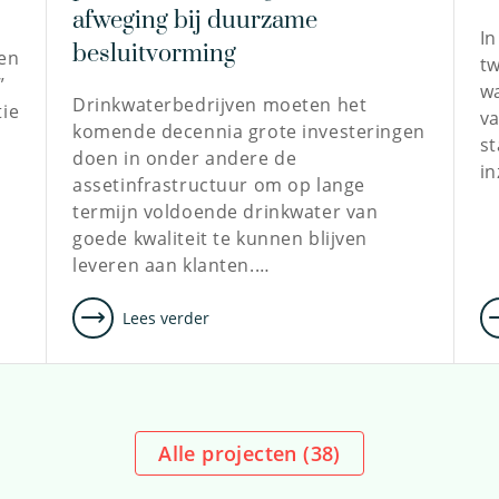
afweging bij duurzame
In
besluitvorming
ten
tw
”
wa
Drinkwaterbedrijven moeten het
tie
v
komende decennia grote investeringen
st
doen in onder andere de
in
assetinfrastructuur om op lange
termijn voldoende drinkwater van
goede kwaliteit te kunnen blijven
leveren aan klanten.…
Lees verder
Alle projecten (
38
)