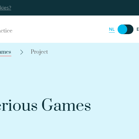
kies?
NL
actice
Games
Project
erious Games