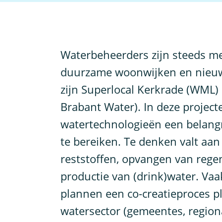
W
aterbeheerders zijn steeds m
duurzame woonwijken en nieuw
zijn Superlocal Kerkrade (WML) 
Brabant Water). In deze project
watertechnologieën een belang
te bereiken. Te denken valt aa
reststoffen, opvangen van rege
productie van (drink)water. Vaa
plannen een co-creatieproces p
watersector (gemeentes, region