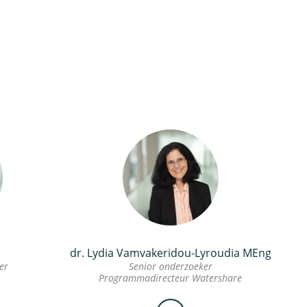
dr. Lydia Vamvakeridou-Lyroudia MEng
er
Senior onderzoeker
Programmadirecteur Watershare