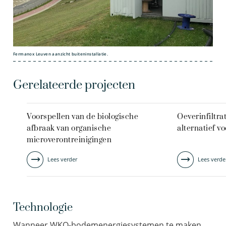
Fermanox Leuven aanzicht buiteninstallatie.
Gerelateerde projecten
Voorspellen van de biologische
Oeverinfiltrat
afbraak van organische
alternatief v
microverontreinigingen
Lees verder
Lees verde
Technologie
Wanneer WKO-bodemenergiesystemen te maken