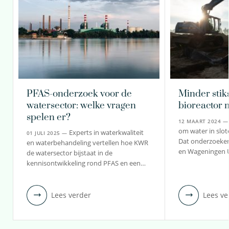
PFAS-onderzoek voor de
Minder stiks
watersector: welke vragen
bioreactor 
spelen er?
12 MAART 2024 
om water in slot
Experts in waterkwaliteit
01 JULI 2025 —
Dat onderzoeken
en waterbehandeling vertellen hoe KWR
en Wageningen U
de watersector bijstaat in de
kennisontwikkeling rond PFAS en een…
Lees verder
Lees ve