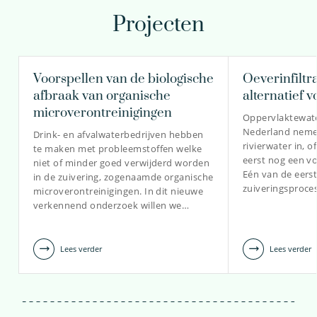
Projecten
dr. Bas van der Grift
Senior onderzoeker
Voorspellen van de biologische
Oeverinfiltra
afbraak van organische
alternatief 
microverontreinigingen
Oppervlaktewate
030-6069519
Nederland nemen
Drink- en afvalwaterbedrijven hebben
rivierwater in, o
te maken met probleemstoffen welke
bas.van.der.grift@kwrwater.nl
eerst nog een v
niet of minder goed verwijderd worden
Eén van de eerst
in de zuivering, zogenaamde organische
bekijk profiel
zuiveringsproces
microverontreinigingen. In dit nieuwe
verkennend onderzoek willen we…
Lees verder
Lees verder