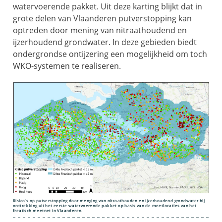
watervoerende pakket. Uit deze karting blijkt dat in
grote delen van Vlaanderen putverstopping kan
optreden door mening van nitraathoudend en
ijzerhoudend grondwater. In deze gebieden biedt
ondergrondse ontijzering een mogelijkheid om toch
WKO-systemen te realiseren.
Risico’s op putverstopping door menging van nitraathouden en ijzerhoudend grondwater bij
onttrekking uit het eerste watervoerende pakket op basis van de meetlocaties van het
freatisch meetnet in Vlaanderen.