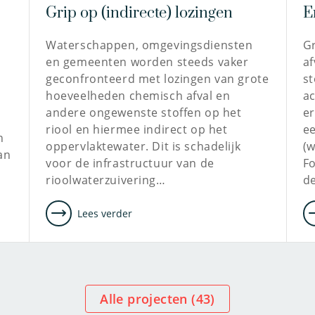
Grip op (indirecte) lozingen
E
Waterschappen, omgevingsdiensten
G
en gemeenten worden steeds vaker
af
geconfronteerd met lozingen van grote
st
hoeveelheden chemisch afval en
ac
andere ongewenste stoffen op het
er
riool en hiermee indirect op het
ee
n
oppervlaktewater. Dit is schadelijk
(w
an
voor de infrastructuur van de
Fo
rioolwaterzuivering…
d
Lees verder
Alle projecten (
43
)