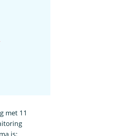
n
k
g met 11
itoring
ma is: