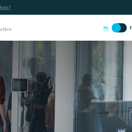
kies?
NL
actice