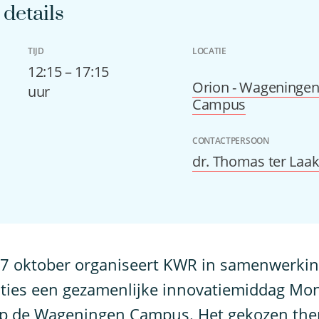
details
TIJD
LOCATIE
12:15 – 17:15
Orion - Wageninge
uur
Campus
CONTACTPERSOON
dr. Thomas ter Laa
7 oktober organiseert KWR in samenwerkin
ties een gezamenlijke innovatiemiddag Mon
op de Wageningen Campus. Het gekozen the