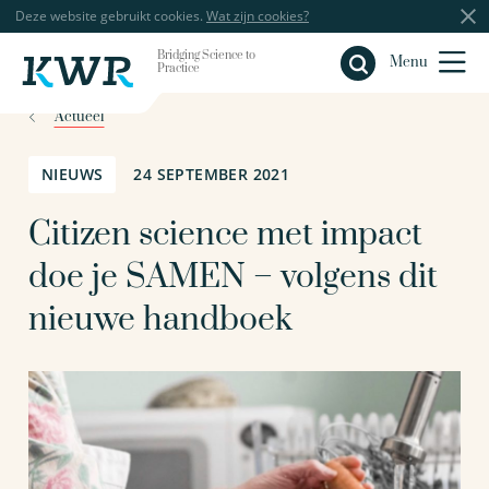
Deze website gebruikt cookies.
Wat zijn cookies?
Bridging Science to
Sluiten
Menu
Practice
Actueel
NIEUWS
24 SEPTEMBER 2021
Citizen science met impact
doe je SAMEN – volgens dit
nieuwe handboek