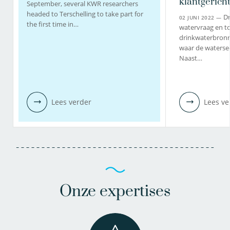
klantgerich
September, several KWR researchers
headed to Terschelling to take part for
Dr
02 JUNI 2022 —
the first time in…
watervraag en 
drinkwaterbronn
waar de watersec
Naast…
Lees verder
Lees ve
Onze expertises