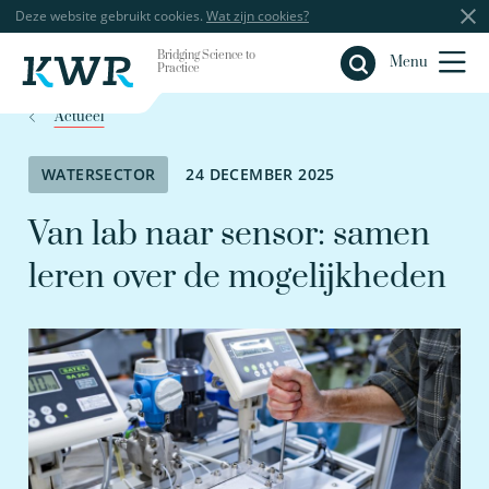
Deze website gebruikt cookies.
Wat zijn cookies?
Bridging Science to
Sluiten
Menu
Practice
Actueel
WATERSECTOR
24 DECEMBER 2025
Van lab naar sensor: samen
leren over de mogelijkheden