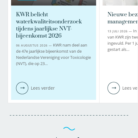
KWR belicht
Nieuwe bez
waterkwaliteitsonderzoek
managemen
tijdens jaarlijkse NVT-
In
13 JULI 2026 —
bijeenkomst 2026
van KWR zijn twe
ingevuld. Per 1 j
KWR nam deel aan
06 AUGUSTUS 2026 —
gestart als…
de 47e jaarlijkse bijeenkomst van de
Nederlandse Vereniging voor Toxicologie
(NVT), die op 23…
Lees verder
Lees ve