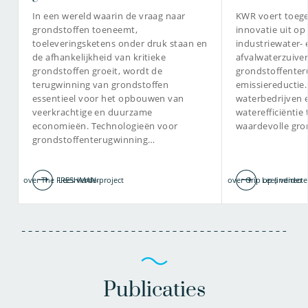
Onderzoeker
In een wereld waarin de vraag naar
KWR voert toeg
grondstoffen toeneemt,
innovatie uit op
toeleveringsketens onder druk staan en
industriewater- 
de afhankelijkheid van kritieke
afvalwaterzuiver
grondstoffen groeit, wordt de
030-6069516
grondstoffenter
terugwinning van grondstoffen
emissiereductie
essentieel voor het opbouwen van
waterbedrijven 
nikki.van.bel@kwrwater.nl
veerkrachtige en duurzame
waterefficiëntie
economieën. Technologieën voor
waardevolle gro
bekijk profiel
grondstoffenterugwinning…
over The FRESHMAN-project
Lees verder
over Grip op (indirecte
Lees verder
Publicaties