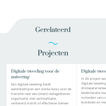
Gerelateerd
Projecten
Digitale tweeling voor de
Digitale twee
zuivering
In dit project 
‘digitale tweelin
Een digitale tweeling biedt
drinkwaternetw
waterbedrijven een sterke basis voor de
Nederlandse st
transitie naar een (meer) datagedreven
invloeden van c
organisatie, met optimalisatie,
lockdown en mee
verbeterd inzicht of effectiever beheer