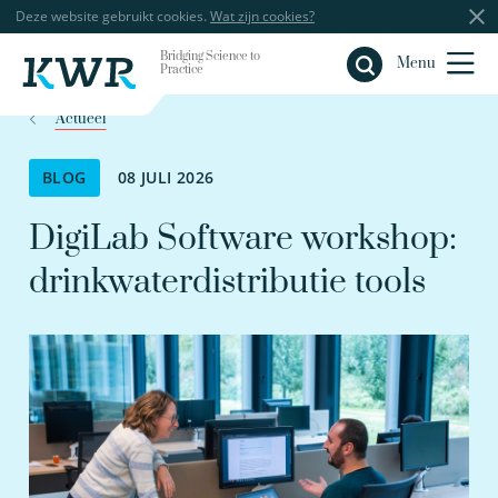
Deze website gebruikt cookies.
Wat zijn cookies?
Bridging Science to
Sluiten
Menu
Practice
Actueel
BLOG
08 JULI 2026
DigiLab Software workshop:
drinkwaterdistributie tools