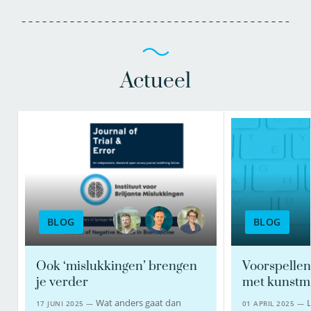
Actueel
BLOG
BLOG
Ook ‘mislukkingen’ brengen
Voorspellen
je verder
met kunstmat
Wat anders gaat dan
L
17 JUNI 2025 —
01 APRIL 2025 —