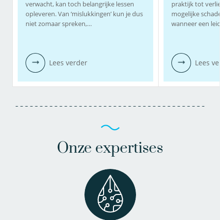
verwacht, kan toch belangrijke lessen
praktijk tot verl
opleveren. Van ‘mislukkingen’ kun je dus
mogelijke schad
niet zomaar spreken,…
wanneer een lei
Lees verder
Lees ve
Onze expertises