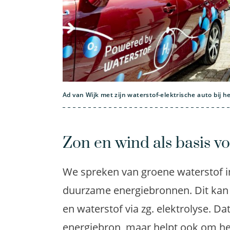
Ad van Wijk met zijn waterstof-elektrische auto bij h
Zon en wind als basis v
We spreken van groene waterstof 
duurzame energiebronnen. Dit kan d
en waterstof via zg. elektrolyse. Da
energiebron, maar helpt ook om het 