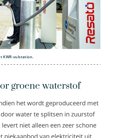
et KWR-vulstation.
oor groene waterstof
indien het wordt geproduceerd met
oor water te splitsen in zuurstof
t levert niet alleen een zeer schone
piekaanbod van elektriciteit uit