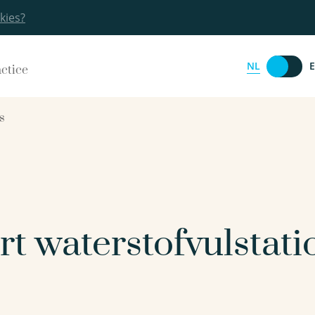
kies?
NL
actice
s
rt waterstofvulstati