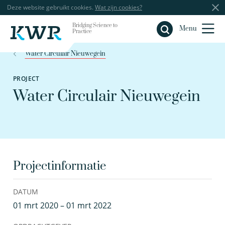
Deze website gebruikt cookies.
Wat zijn cookies?
Bridging Science to
Sluiten
Menu
Practice
Water Circulair Nieuwegein
PROJECT
Water Circulair Nieuwegein
Projectinformatie
DATUM
01 mrt 2020 – 01 mrt 2022