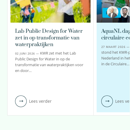
BLOG
Lab Public Design for Water
AquaNL dag 
zet in op transformatie van
circulaire 
waterpraktijken
27 MAART 2026 
stond het KWR-
KWR zet met het Lab
02 JUNI 2026 —
Nederland in he
Public Design for Water in op de
in de Circulaire…
transformatie van waterpraktijken voor
en door…
Lees verder
Lees ve