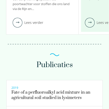
poortwachter voor stoffen die ons land
via de Rijn en…
Lees verder
Lees ve
Publicaties
2019
Fate of a perfluoroalkyl acid mixture in an
agricultural soil studied in lysimeters