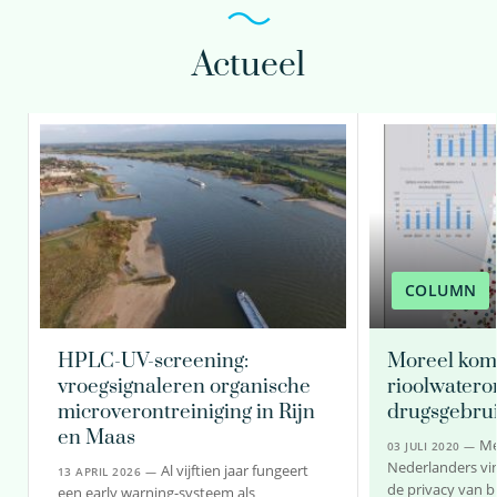
Actueel
ing. Erik Emke
Onderzoeker
030-6069691
Erik.Emke@kwrwater.nl
COLUMN
bekijk profiel
HPLC-UV-screening:
Moreel kom
vroegsignaleren organische
rioolwater
microverontreiniging in Rijn
drugsgebru
en Maas
Me
03 JULI 2020 —
Nederlanders vin
Al vijftien jaar fungeert
13 APRIL 2026 —
de privacy van 
een early warning-systeem als