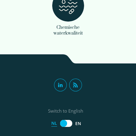
Chemische
waterkwaliteit
Switch to English
NL
EN