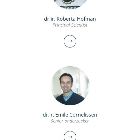
dr.ir. Roberta Hofman
Principal Scientist
dr.ir. Bas Wols
Senior onderzoeker
030-6069604
Bas.Wols@kwrwater.nl
bekijk profiel
dr.ir. Emile Cornelissen
dr.ir. Roberta Hofman
Senior onderzoeker
Principal Scientist