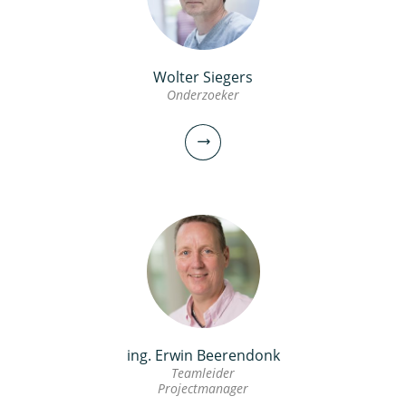
bekijk profiel
Wolter Siegers
dr.ir. Martin Korevaar
Onderzoeker
Onderzoeker
030-6069515
martin.korevaar@kwrwater.nl
bekijk profiel
ing. Erwin Beerendonk
Wolter Siegers
Teamleider
Projectmanager
Onderzoeker