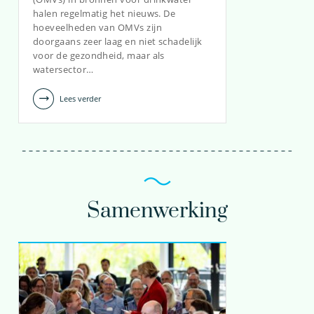
halen regelmatig het nieuws. De
Erwin.Beerendonk@kwrwater.nl
hoeveelheden van OMVs zijn
doorgaans zeer laag en niet schadelijk
bekijk profiel
voor de gezondheid, maar als
watersector…
Lees verder
Samenwerking