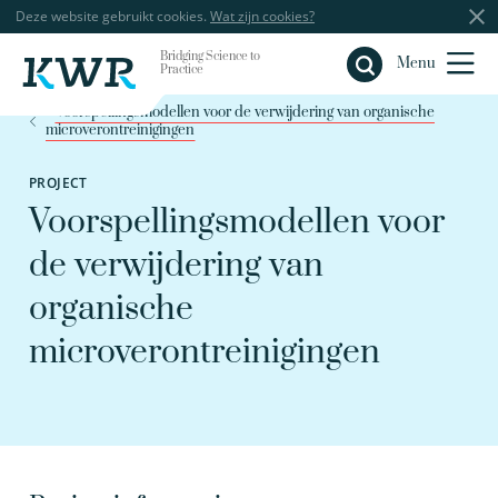
Deze website gebruikt cookies.
Wat zijn cookies?
Bridging Science to
Sluiten
Menu
Practice
Voorspellingsmodellen voor de verwijdering van organische
microverontreinigingen
PROJECT
Voorspellingsmodellen voor
de verwijdering van
organische
microverontreinigingen