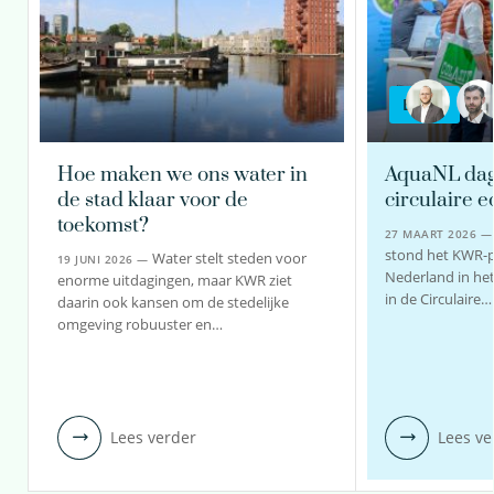
BLOG
Hoe maken we ons water in
AquaNL dag 
de stad klaar voor de
circulaire 
toekomst?
27 MAART 2026 
stond het KWR-
Water stelt steden voor
19 JUNI 2026 —
Nederland in he
enorme uitdagingen, maar KWR ziet
in de Circulaire…
daarin ook kansen om de stedelijke
omgeving robuuster en…
Lees verder
Lees ve