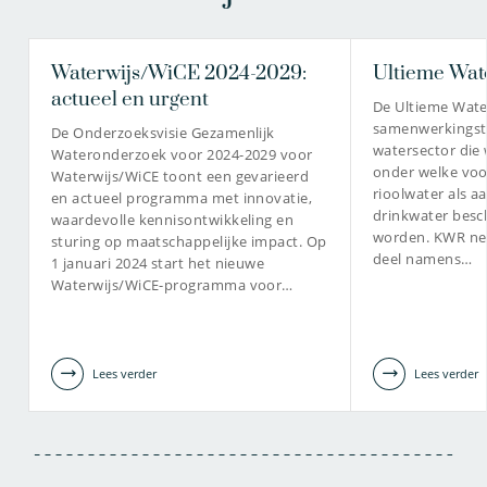
Waterwijs/WiCE 2024-2029:
Ultieme Wat
actueel en urgent
De Ultieme Water
samenwerkingstra
De Onderzoeksvisie Gezamenlijk
watersector die 
Wateronderzoek voor 2024-2029 voor
onder welke voo
Waterwijs/WiCE toont een gevarieerd
rioolwater als a
en actueel programma met innovatie,
drinkwater besc
waardevolle kennisontwikkeling en
worden. KWR nee
sturing op maatschappelijke impact. Op
deel namens…
1 januari 2024 start het nieuwe
Waterwijs/WiCE-programma voor…
Lees verder
Lees verder