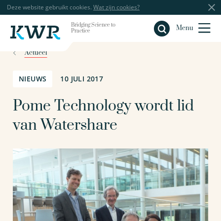
Deze website gebruikt cookies.
Wat zijn cookies?
Bridging Science to
Sluiten
Menu
Practice
Actueel
NIEUWS
10 JULI 2017
Pome Technology wordt lid
van Watershare