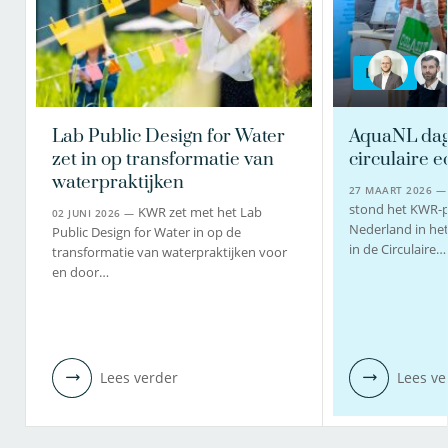
BLOG
Lab Public Design for Water
AquaNL dag 
zet in op transformatie van
circulaire 
waterpraktijken
27 MAART 2026 
stond het KWR-
KWR zet met het Lab
02 JUNI 2026 —
Nederland in he
Public Design for Water in op de
in de Circulaire…
transformatie van waterpraktijken voor
en door…
Lees verder
Lees ve