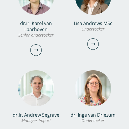
bekijk profiel
bekijk profiel
dr.ir. Karel van
Lisa Andrews MSc
dr.ir. Joeri Willet
dr. Janine de Wit
Laarhoven
Onderzoeker
Senior onderzoeker
Onderzoeker
Onderzoeker
030-6069752
030-6069651
joeri.willet@kwrwater.nl
janine.de.wit@kwrwater.nl
bekijk
bekijk profiel
profiel
Lisa Andrews MSc
dr.ir. Andrew Segrave
dr. Inge van Driezum
dr.ir. Karel van
Manager Impact
Onderzoeker
Onderzoeker
Laarhoven