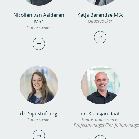
Nicolien van Aalderen
Katja Barendse MSc
Fabi van Berkel
dr. Sabrina Keinemans
MSc
Onderzoeker
Onderzoeker
Onderzoeker
Onderzoeker
Portfoliomanager
030-6069614
030-6069571
sabrina.keinemans@kwrwater.nl
fabi.van.berkel@kwrwater.nl
bekijk profiel
bekijk profiel
Katja Barendse MSc
dr. Sija Stofberg
dr. Klaasjan Raat
Nicolien van Aalderen
Onderzoeker
Senior onderzoeker
Onderzoeker
Projectmanager/Portfoliomanage
MSc
Onderzoeker