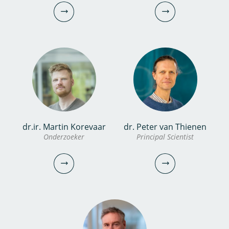
Senior onderzoeker
030-6069686
030-6069697
lisa.andrews@kwrwater.nl
bekijk profiel
karel.van.laarhoven@kwrwater.nl
bekijk profiel
dr.ir. Martin Korevaar
dr. Peter van Thienen
dr.ir. Andrew Segrave
dr. Inge van Driezum
Onderzoeker
Principal Scientist
Manager Impact
Onderzoeker
030-6069546
030-6069735
Andrew.Segrave@kwrwater.nl
inge.van.driezum@kwrwater.nl