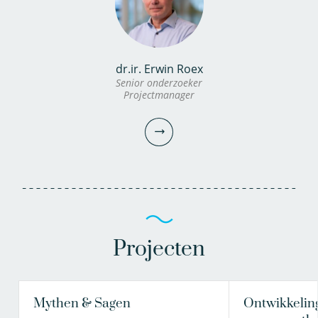
bekijk profiel
bekijk profiel
dr.ir. Erwin Roex
dr.ir. Martin Korevaar
dr. Peter van Thienen
Senior onderzoeker
Projectmanager
Onderzoeker
Principal Scientist
030-6069515
030-6069602
martin.korevaar@kwrwater.nl
peter.van.thienen@kwrwater.nl
bekijk profiel
bekijk profiel
Projecten
Mythen & Sagen
Ontwikkeling
dr.ir. Erwin Roex