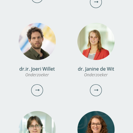
030-6069729
030-6069664
katja.barendse@kwrwater.nl
bekijk profiel
nicolien.van.aalderen@kwrwater.nl
bekijk profiel
dr.ir. Joeri Willet
dr. Janine de Wit
dr. Sija Stofberg
dr. Klaasjan Raat
Onderzoeker
Onderzoeker
Onderzoeker
Senior onderzoeker
Projectmanager/Portfoliomanager
030-6069569
030-6069555
sija.stofberg@kwrwater.nl
Klaasjan.Raat@kwrwater.nl