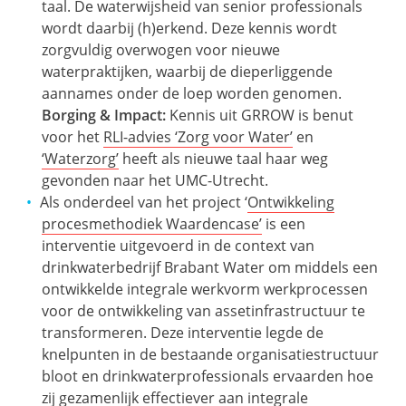
taal. De waterwijsheid van senior professionals
wordt daarbij (h)erkend. Deze kennis wordt
zorgvuldig overwogen voor nieuwe
waterpraktijken, waarbij de dieperliggende
aannames onder de loep worden genomen.
Borging & Impact:
Kennis uit GRROW is benut
voor het
RLI-advies ‘Zorg voor Water’
en
‘Waterzorg’
heeft als nieuwe taal haar weg
gevonden naar het UMC-Utrecht.
Als onderdeel van het project ‘
Ontwikkeling
procesmethodiek Waardencase’
is een
interventie uitgevoerd in de context van
drinkwaterbedrijf Brabant Water om middels een
ontwikkelde integrale werkvorm werkprocessen
voor de ontwikkeling van assetinfrastructuur te
transformeren. Deze interventie legde de
knelpunten in de bestaande organisatiestructuur
bloot en drinkwaterprofessionals ervaarden hoe
zij gezamenlijk effectiever aan integrale