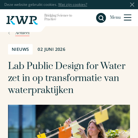
Deze website gebruikt cookies.
Wat zijn cookies?
Bridging Science to
Sluiten
Menu
Practice
Actueel
NIEUWS
02 JUNI 2026
Lab Public Design for Water
zet in op transformatie van
waterpraktijken