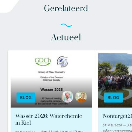
Gerelateerd
Actueel
BLOG
BLOG
Wasser 2026: Waterchemie
Nontarget2
in Kiel
Xa
07 MEI 2026 —
Béen vertegenw
Van 11 tot en met 13 mei