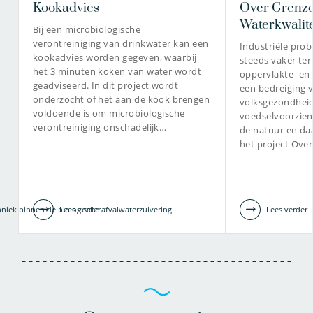
Kookadvies
Over Grenze
Waterkwalite
Bij een microbiologische
verontreiniging van drinkwater kan een
Industriële pro
kookadvies worden gegeven, waarbij
steeds vaker te
het 3 minuten koken van water wordt
oppervlakte- en
geadviseerd. In dit project wordt
een bedreiging 
onderzocht of het aan de kook brengen
volksgezondheid
voldoende is om microbiologische
voedselvoorzien
verontreiniging onschadelijk…
de natuur en da
het project Ove
niek binnen de biologische afvalwaterzuivering
Lees verder
Lees verder