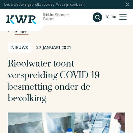
Deze website gebruikt cookies.
Wat zijn cookies?
Bridging Science to
Sluiten
Menu
Practice
Actueel
NIEUWS
27 JANUARI 2021
Rioolwater toont
verspreiding COVID-19
besmetting onder de
bevolking