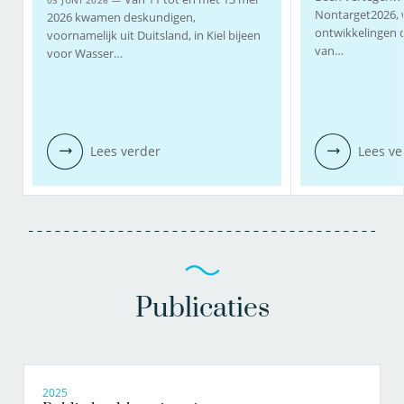
03 JUNI 2026 —
Nontarget2026, 
2026 kwamen deskundigen,
ontwikkelingen 
voornamelijk uit Duitsland, in Kiel bijeen
van…
voor Wasser…
Lees verder
Lees ve
Publicaties
2025