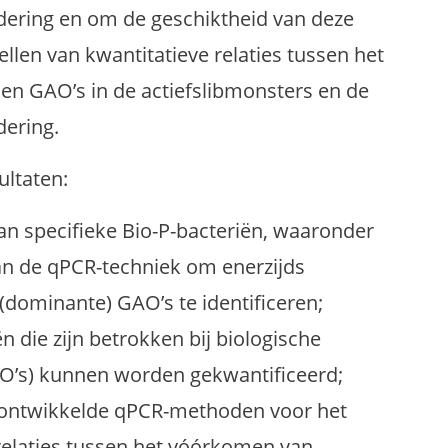
ijdering en om de geschiktheid van deze
llen van kwantitatieve relaties tussen het
n GAO’s in de actiefslibmonsters en de
dering.
ultaten:
van specifieke Bio-P-bacteriën, waaronder
van de qPCR-techniek om enerzijds
(dominante) GAO’s te identificeren;
die zijn betrokken bij biologische
AO’s) kunnen worden gekwantificeerd;
de ontwikkelde qPCR-methoden voor het
 relaties tussen het vóórkomen van