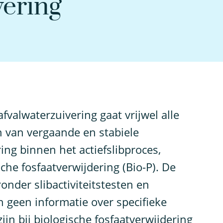
vering
fvalwaterzuivering gaat vrijwel alle
n van vergaande en stabiele
ing binnen het actiefslibproces,
che fosfaatverwijdering (Bio-P). De
nder slibactiviteitstesten en
 geen informatie over specifieke
jn bij biologische fosfaatverwijdering