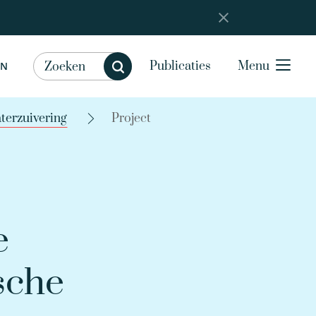
Publicaties
Menu
EN
terzuivering
Project
e
sche