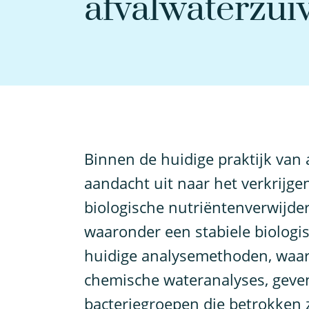
afvalwaterzui
B
innen de huidige praktijk van a
aandacht uit naar het verkrijge
biologische nutriëntenverwijder
waaronder een stabiele biologis
huidige analysemethoden, waaro
chemische wateranalyses, geven
bacteriegroepen die betrokken zi