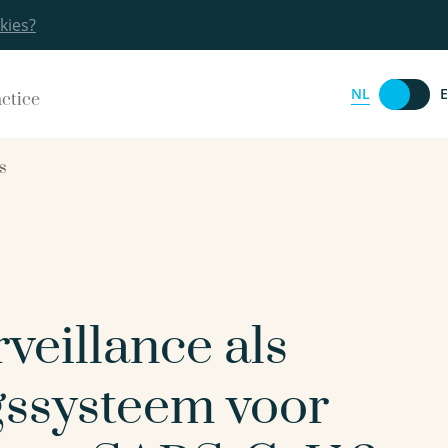
kies?
NL
actice
s
veillance als
ssysteem voor