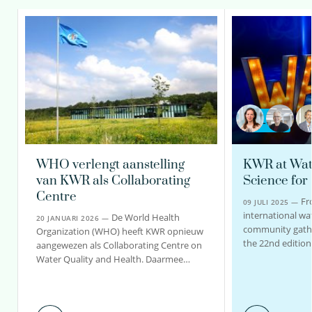
BLOG
WHO verlengt aanstelling
KWR at Wat
van KWR als Collaborating
Science for
Centre
Fr
09 JULI 2025 —
international wa
De World Health
20 JANUARI 2026 —
community gathe
Organization (WHO) heeft KWR opnieuw
the 22nd edition
aangewezen als Collaborating Centre on
Water Quality and Health. Daarmee…