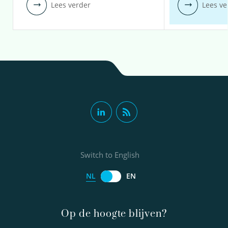
Lees verder
Lees ve
Switch to English
NL
EN
Op de hoogte blijven?