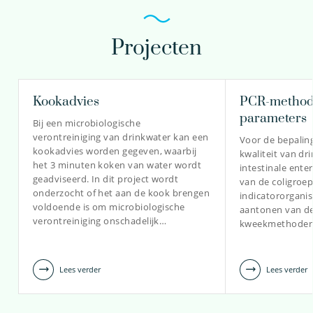
Projecten
prof.dr. Gertjan Medema
Principal microbiologist
Kookadvies
PCR-methode
parameters
Bij een microbiologische
verontreiniging van drinkwater kan een
Voor de bepaling
030-6069653
kookadvies worden gegeven, waarbij
kwaliteit van dr
het 3 minuten koken van water wordt
intestinale ente
Gertjan.Medema@kwrwater.nl
geadviseerd. In dit project wordt
van de coligroep
onderzocht of het aan de kook brengen
indicatororgani
bekijk profiel
voldoende is om microbiologische
aantonen van de
verontreiniging onschadelijk…
kweekmethoden 
Lees verder
Lees verder