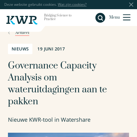
Deze website gebruikt cookies.
Wat zijn cookies?
Bridging Science to
Sluiten
Menu
Practice
Actueel
NIEUWS
19 JUNI 2017
Governance Capacity
Analysis om
wateruitdagingen aan te
pakken
Nieuwe KWR-tool in Watershare