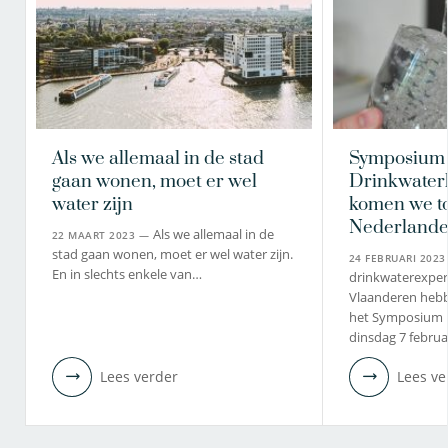
Als we allemaal in de stad
Symposium
gaan wonen, moet er wel
Drinkwater
water zijn
komen we tot
Nederlande
Als we allemaal in de
22 MAART 2023 —
stad gaan wonen, moet er wel water zijn.
24 FEBRUARI 202
En in slechts enkele van…
drinkwaterexper
Vlaanderen heb
het Symposium 
dinsdag 7 februa
Lees verder
Lees ve