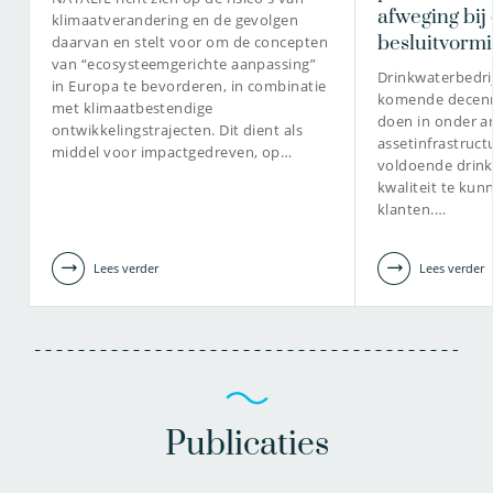
Senior onderzoeker
Senior onderzoeker
afweging bi
klimaatverandering en de gevolgen
Projectmanager
besluitvorm
daarvan en stelt voor om de concepten
van “ecosysteemgerichte aanpassing”
Drinkwaterbedri
in Europa te bevorderen, in combinatie
komende decenni
met klimaatbestendige
030-6069626
doen in onder a
030-6069658
ontwikkelingstrajecten. Dit dient als
assetinfrastruct
middel voor impactgedreven, op…
henk-
voldoende drin
joep.van.den.broeke@kwrwater.nl
kwaliteit te kun
jan.van.alphen@kwrwater.nl
klanten.…
bekijk profiel
bekijk profiel
Lees verder
Lees verder
Publicaties