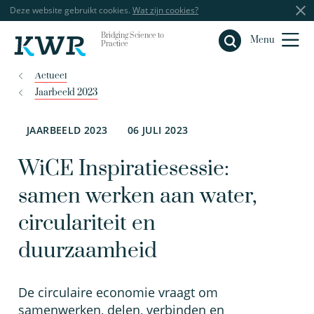
Deze website gebruikt cookies.
Wat zijn cookies?
Bridging Science to
Sluiten
Menu
Practice
Actueel
Jaarbeeld 2023
JAARBEELD 2023
06 JULI 2023
WiCE Inspiratiesessie:
samen werken aan water,
circulariteit en
duurzaamheid
De circulaire economie vraagt om
samenwerken, delen, verbinden en