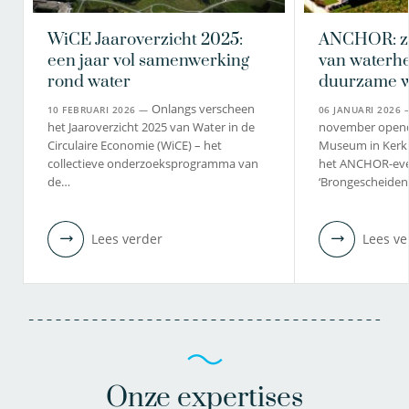
WiCE Jaaroverzicht 2025:
ANCHOR: zi
een jaar vol samenwerking
van waterhe
rond water
duurzame 
Onlangs verscheen
10 FEBRUARI 2026 —
06 JANUARI 2026
het Jaaroverzicht 2025 van Water in de
november opend
Circulaire Economie (WiCE) – het
Museum in Kerkr
collectieve onderzoeksprogramma van
het ANCHOR-ev
de…
‘Brongescheiden
Lees verder
Lees ve
Onze expertises