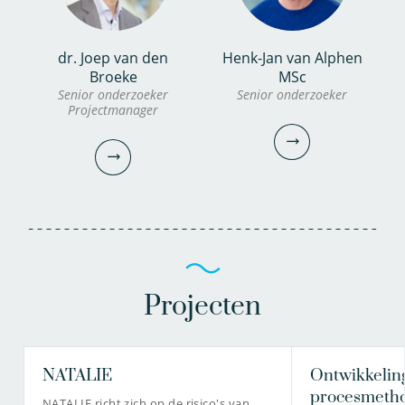
dr. Joep van den
Henk-Jan van Alphen
Broeke
MSc
Senior onderzoeker
Senior onderzoeker
Projectmanager
Projecten
Henk-Jan van Alphen
NATALIE
Ontwikkeling
dr. Joep van den Broeke
MSc
procesmetho
NATALIE richt zich op de risico's van