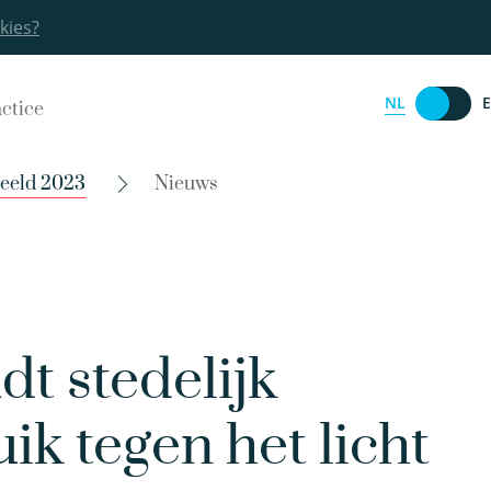
kies?
NL
actice
beeld 2023
Nieuws
 stedelijk
k tegen het licht